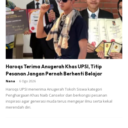
Haroqs Terima Anugerah Khas UPSI, Titip
Pesanan Jangan Pernah Berhenti Belajar
1. Basuh udang bersih-bersih. Jangan lupa buang tahi
Nana
-
6 Ogo 2026
udang
Haroqs UPSI menerima Anugerah Tokoh Siswa kategori
Penghargaan Khas Naib Canselor dan berkongsi pesanan
2. Tumiskan bahan-bahan kisar sampai naik bau
inspirasi agar generasi muda terus mengejar ilmu serta kekal
merendah diri.