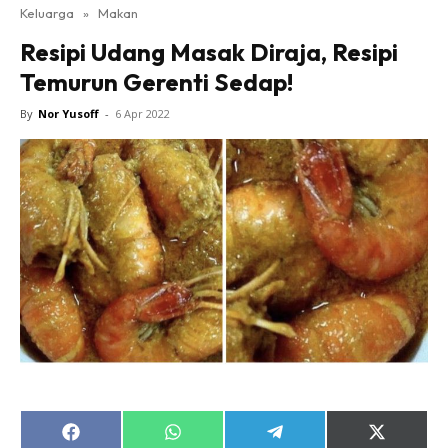
Keluarga
»
Makan
Resipi Udang Masak Diraja, Resipi
Temurun Gerenti Sedap!
By
Nor Yusoff
-
6 Apr 2022
Share
Share
Share
Share