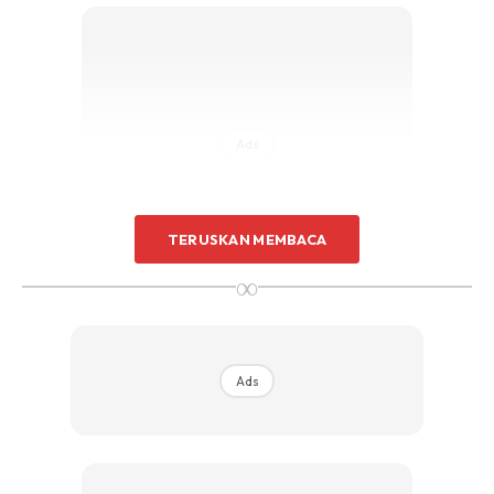
Ads
TERUSKAN MEMBACA
∞
1kpg asam
Ads
1/2 sudu serbuk kunyit
1 sudu gula