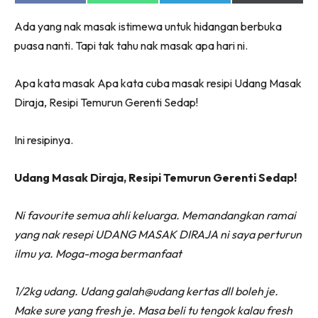
on
on
on
on
Facebook
WhatsApp
Telegram
X
Ada yang nak masak istimewa untuk hidangan berbuka
(Twitter)
puasa nanti. Tapi tak tahu nak masak apa hari ni.
Apa kata masak Apa kata cuba masak resipi Udang Masak
Diraja, Resipi Temurun Gerenti Sedap!
Ini resipinya.
Udang Masak Diraja, Resipi Temurun Gerenti Sedap!
Ni favourite semua ahli keluarga.
Memandangkan ramai
yang nak resepi UDANG MASAK DIRAJA ni saya perturun
ilmu ya. Moga-moga bermanfaat
1/2kg udang. Udang galah@udang kertas dll boleh je.
Make sure yang fresh je. Masa beli tu tengok kalau fresh