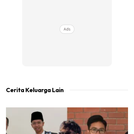
1/2 sudu garam
1 cawan santan pekat
Ads
Cara-cara
Cerita Keluarga Lain