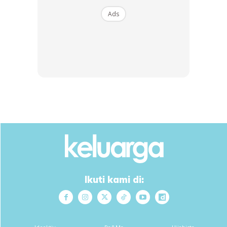
7. Masak jangan lama sangat nanti hilang rasa fresh
Ads
udang
Sumber : Aryati Sarah
Nak macam-macam info? Klik
channel Telegram
KELUARGA
atau join
keluargagader club
Bintang kecil
: Puasa Tu Wajib, Tiada Puasa ‘Yang Yuk’ |
Hikayat 1001 Malam | BINTANG KECIL
Anda mungkin berminat dengan
Ikuti kami di: