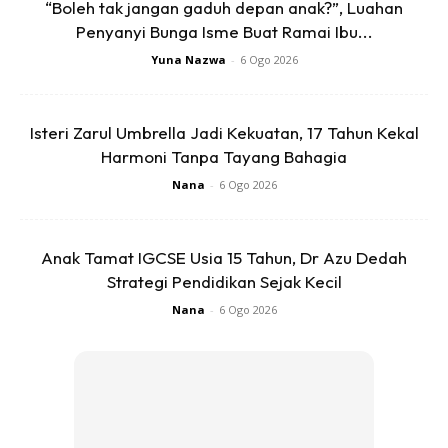
“Boleh tak jangan gaduh depan anak?”, Luahan
Penyanyi Bunga Isme Buat Ramai Ibu...
Ads
Yuna Nazwa
-
6 Ogo 2026
Isteri Zarul Umbrella Jadi Kekuatan, 17 Tahun Kekal
Harmoni Tanpa Tayang Bahagia
Nana
-
6 Ogo 2026
3. Masukkan serai ketuk
Anak Tamat IGCSE Usia 15 Tahun, Dr Azu Dedah
4. Masukkan udang. Kacau & sebatikan
Strategi Pendidikan Sejak Kecil
Nana
-
6 Ogo 2026
5. Masukkan santan pekat + serbuk kunyit + asam keping
+
6. Perasakan dengan garam + gula + pak aji kalau suka