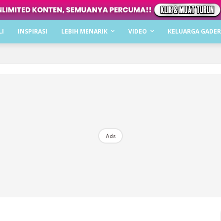
Dapatkan cerita, perkongsian dan info menarik. F
LI
INSPIRASI
LEBIH MENARIK
VIDEO
KELUARGA GADER
Dengan ini saya bersetuju dengan
Terma Penggunaan
dan
P
Langgan Sekarang
Langganan anda telah diterima. Terima kasih!
Ads
Mencari bahagia bersama KELUARGA?
Download dan baca sekarang di
KLIK DI SEENI