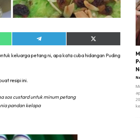
Share
Share
on
on
App
Telegram
X
M
ntuk keluarga petang ni, apa kata cuba hidangan
Puding
(Twitter)
P
N
N
t resipi ini.
Mi
ap
ma sos custard untuk minum petang
20
rdenia pandan kelapa
ke