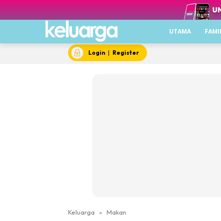
UTAMA
FAMI
Login
|
Register
Keluarga
»
Makan