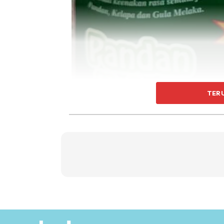
TER
10 keping roti pandan kelapa Gardenia
2 biji telur gred A *