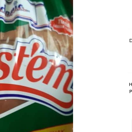
D
H
P