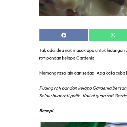
Share
Share
on
on
Facebook
Whats
Tak ada idea nak masak apa untuk hidangan u
roti pandan kelapa Gardenia.
Memang rasa lain dan sedap. Apa kata cuba bua
Puding roti pandan kelapa Gardenia bersa
Selalu buat roti putih. Kali ni guna roti Ga
Resepi