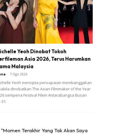
ichelle Yeoh Dinobat Tokoh
erfileman Asia 2026, Terus Harumkan
ama Malaysia
ana
-
7 Ogo 2026
chelle Yeoh mencipta pencapaian membanggakan
abila dinobatkan The Asian Filmmaker of the Year
26 sempena Festival Filem Antarabangsa Busan
-31.
“Momen Terakhir Yang Tak Akan Saya