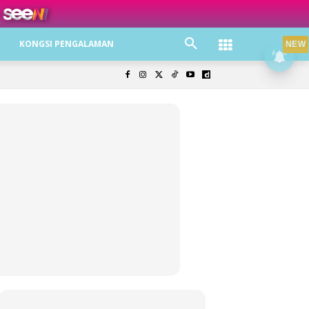
ree jer!
KONGSI PENGALAMAN
NEW
olisi Privasi