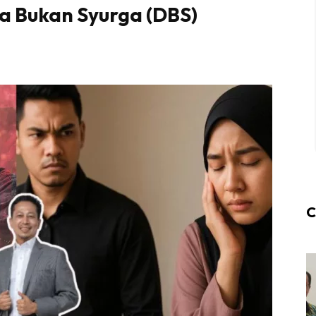
a Bukan Syurga (DBS)
C