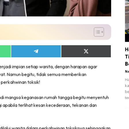
H
Share
Share
T
on
on
App
Telegram
X
B
adi impian setiap wanita, dengan harapan agar
(Twitter)
N
hayat. Namun begitu, tidak semua memberikan
Ha
 perkahwinan toksik!
ka
be
enjadi mangsa keganasan rumah tangga begitu menyentuh
te
i apabila terlihat kesan kecederaan, tekanan dan
dilalui wanita dalam perkahwinan toksiknya sehinggakan