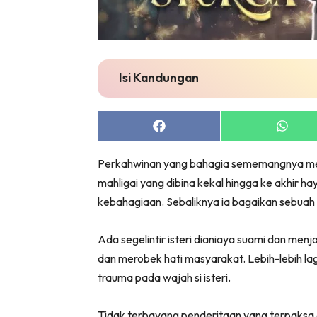
Isi Kandungan
Share
Share
on
on
Facebook
Whats
Perkahwinan yang bahagia sememangnya menj
mahligai yang dibina kekal hingga ke akhir 
kebahagiaan. Sebaliknya ia bagaikan sebuah
Ada segelintir isteri dianiaya suami dan m
dan merobek hati masyarakat. Lebih-lebih lag
trauma pada wajah si isteri.
Tidak terbayang penderitaan yang terpaksa 