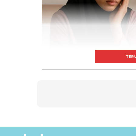
TER
“Isteri mendiamkan diri lantaran bimbang 
dan adik beradik.”
Katanya lagi, situasi ini sangat bahaya kera