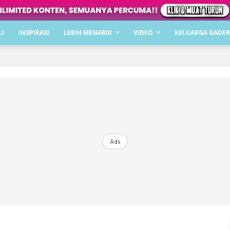
Dapatkan cerita, perkongsian dan info menarik. F
LI
INSPIRASI
LEBIH MENARIK
VIDEO
KELUARGA GADER
Dengan ini saya bersetuju dengan
Terma Penggunaan
dan
P
Langgan Sekarang
Langganan anda telah diterima. Terima kasih!
Ads
Mencari bahagia bersama KELUARGA?
Download dan baca sekarang di
KLIK DI SEENI