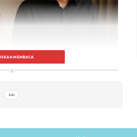
USKAN MEMBACA
∞
Ads
nasib anak-anak, pandangan masyarakat, ibu mentua
na tekanan emosi yang tidak diurus boleh mendorong