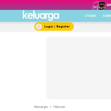
UTAMA
FAMI
Login
|
Register
Keluarga
»
Hiburan