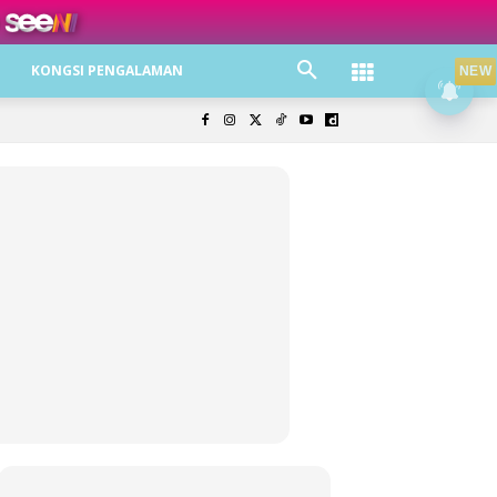
ree jer!
KONGSI PENGALAMAN
NEW
olisi Privasi