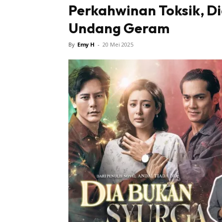
Perkahwinan Toksik, Di
Undang Geram
By
Emy H
-
20 Mei 2025