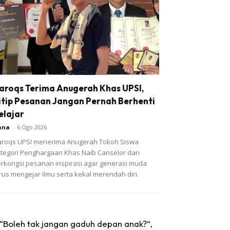
aroqs Terima Anugerah Khas UPSI,
itip Pesanan Jangan Pernah Berhenti
elajar
ana
-
6 Ogo 2026
roqs UPSI menerima Anugerah Tokoh Siswa
tegori Penghargaan Khas Naib Canselor dan
rkongsi pesanan inspirasi agar generasi muda
rus mengejar ilmu serta kekal merendah diri.
“Boleh tak jangan gaduh depan anak?”,