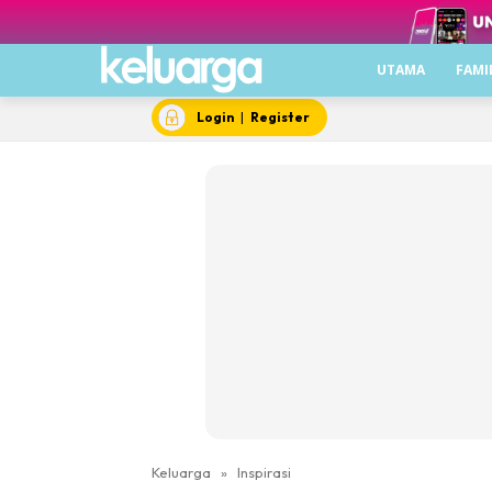
UTAMA
FAMI
Login
|
Register
Keluarga
»
Inspirasi