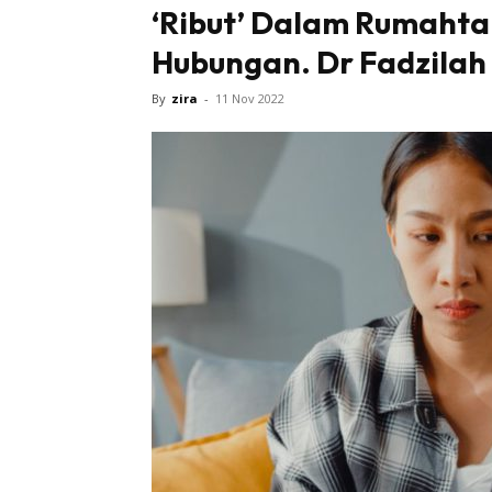
‘Ribut’ Dalam Rumahta
Hubungan. Dr Fadzila
By
zira
-
11 Nov 2022