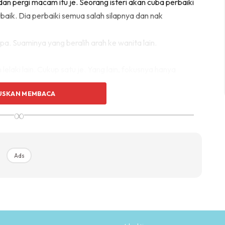
dan pergi macam itu je. Seorang isteri akan cuba perbaiki
rbaik. Dia perbaiki semua salah silapnya dan nak
pa. Suaminya yang beralih arah ke wanita lain.
 lelaki lain. Cukup satu je. Yang lain, fokusnya hanya
a.
USKAN MEMBACA
∞
Ads
Ads