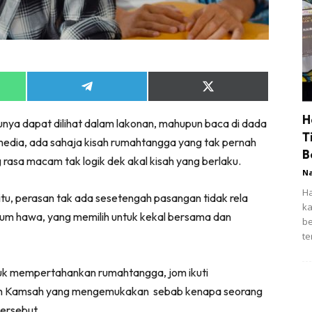
Share
Share
on
on
App
Telegram
X
H
unya dapat dilihat dalam lakonan, mahupun baca di dada
(Twitter)
T
l media, ada sahaja kisah rumahtangga yang tak pernah
B
rasa macam tak logik dek akal kisah yang berlaku.
N
Ha
tu, perasan tak ada sesetengah pasangan tidak rela
ka
 kaum hawa, yang memilih untuk kekal bersama dan
be
te
uk mempertahankan rumahtangga, jom ikuti
ilah Kamsah yang mengemukakan sebab kenapa seorang
ersebut.