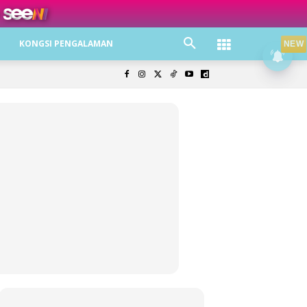
ree jer!
KONGSI PENGALAMAN
NEW
olisi Privasi