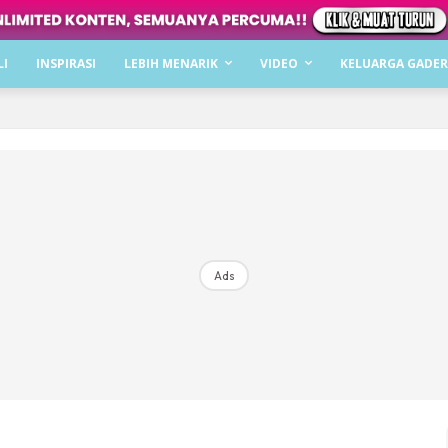
Dapatkan cerita, perkongsian dan info menarik. F
LI
INSPIRASI
LEBIH MENARIK
VIDEO
KELUARGA GADER
Dengan ini saya bersetuju dengan
Terma Penggunaan
dan
P
Langgan Sekarang
Langganan anda telah diterima. Terima kasih!
Ads
Mencari bahagia bersama KELUARGA?
Download dan baca sekarang di
KLIK DI SEENI