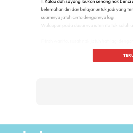
1. Kalau dah sayang, bukan senang nak benci 
kelemahan diri dan belajar untuk jadi yang te
suaminya jatuh cinta dengannya lagi.
Walaupun pada dasarnya isteri itu tak salah a
Fitrah wanita, susah nak jatuh hati lagi dengan
pada anak-anak dan urus rumahtangga sahaj
TER