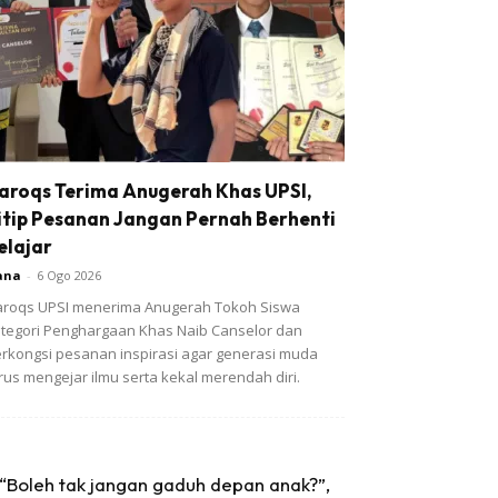
aroqs Terima Anugerah Khas UPSI,
itip Pesanan Jangan Pernah Berhenti
elajar
ana
-
6 Ogo 2026
roqs UPSI menerima Anugerah Tokoh Siswa
tegori Penghargaan Khas Naib Canselor dan
rkongsi pesanan inspirasi agar generasi muda
rus mengejar ilmu serta kekal merendah diri.
“Boleh tak jangan gaduh depan anak?”,