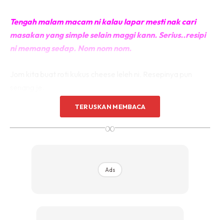
Tengah malam macam ni kal
au lapar mesti nak cari
masakan yang simple selain maggi kann. Serius..resipi
ni memang sedap. Nom nom nom.
Jom kita buat roti kukus cheese leleh ni. Resepinya pun
senang je.
TERUSKAN MEMBACA
ROTI KUKUS CHEESE KAYA MELELEH
∞
Bahan-bahan:
Roti bun
Ads
Beberapa keping Cheese
Inti kaya
Sedikit buttercup atau marjerin