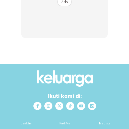
Ads
2. Kemudian sapukan butter atau marjerin, sapukan
kaya dan letak cheese.
Ikuti kami di:
Ideaktiv
Pa&Ma
Hijabista