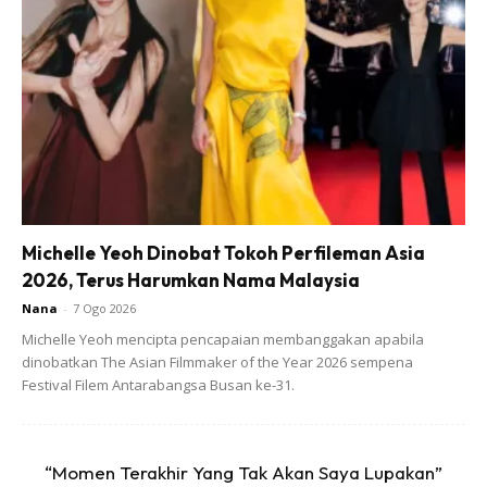
Michelle Yeoh Dinobat Tokoh Perfileman Asia
2026, Terus Harumkan Nama Malaysia
Nana
-
7 Ogo 2026
Michelle Yeoh mencipta pencapaian membanggakan apabila
dinobatkan The Asian Filmmaker of the Year 2026 sempena
Festival Filem Antarabangsa Busan ke-31.
“Momen Terakhir Yang Tak Akan Saya Lupakan”
1. Belah dua roti di tengahnya.