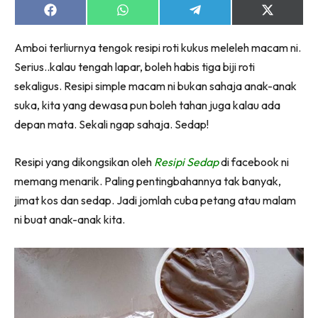
Share
Share
Share
Share
on
on
on
on
Facebook
WhatsApp
Telegram
X
Amboi terliurnya tengok resipi roti kukus meleleh macam ni.
(Twitter)
Serius..kalau tengah lapar, boleh habis tiga biji roti
sekaligus. Resipi simple macam ni bukan sahaja anak-anak
suka, kita yang dewasa pun boleh tahan juga kalau ada
depan mata. Sekali ngap sahaja. Sedap!
Resipi yang dikongsikan oleh
Resipi Sedap
di facebook ni
memang menarik. Paling pentingbahannya tak banyak,
jimat kos dan sedap. Jadi jomlah cuba petang atau malam
ni buat anak-anak kita.