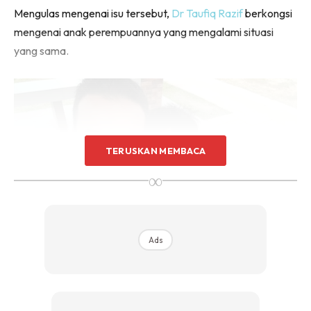
Mengulas mengenai isu tersebut,
Dr Taufiq Razif
berkongsi
mengenai anak perempuannya yang mengalami situasi
yang sama.
TERUSKAN MEMBACA
∞
Ads
Mungkin panduan yang diberikan oleh doktor ini dapat
membantu ibu bapa di luar sana yang mungkin mengalami
situasi yang sama.