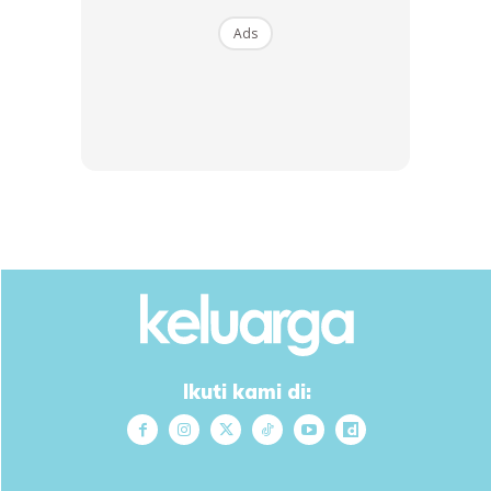
ada dalam Hadis Sahih.
Ads
Ads
Nak tahu anak kita kena gangguan ‘luar’ waktu senja ni
Ikuti kami di:
senang je. Kalau ada tanda ni mungkin dia tengah diganggu
: