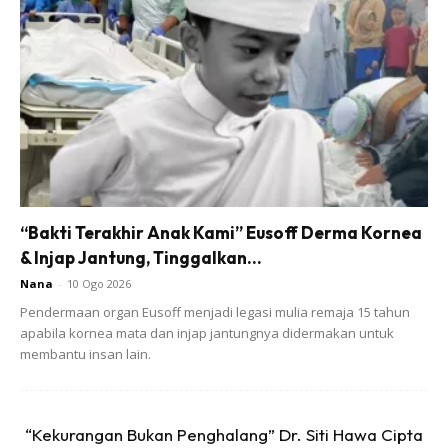
kebanyakannya normal kecuali tangisan yang disertai :
– demam tinggi
– jadi taknak menyusu langsung
– muntah-muntah
– penafasan laju
– sawan
– perut kembung
– tak berak dan tak kencing
“Bakti Terakhir Anak Kami” Eusoff Derma Kornea
& Injap Jantung, Tinggalkan...
– cirit birit yang cair ataupun beserta darah
Nana
-
10 Ogo 2026
Pendermaan organ Eusoff menjadi legasi mulia remaja 15 tahun
apabila kornea mata dan injap jantungnya didermakan untuk
membantu insan lain.
Ads
“Kekurangan Bukan Penghalang” Dr. Siti Hawa Cipta