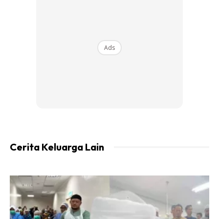
Ads
Ads
Cerita Keluarga Lain
Maryam Soolihah pernah menangis dengan memandang
siling rumah. Tangisan dia masa tu memang dasyat!
Dengan mata bulat memandang ke atas memang buat
saya rasa tak sedap hati. Saya tahu tangisan bayi ni