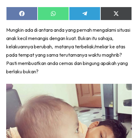
Share
Share
Share
Share
on
on
on
on
Facebook
WhatsApp
Telegram
X
Mungkin ada di antara anda yang pernah mengalami situasi
(Twitter)
anak kecil menangis dengan kuat. Bukan itu sahaja,
kelakuannya berubah, matanya terbeliak/meliar ke atas
pada tempat yang sama terutamanya waktu maghrib?
Pasti membuatkan anda cemas dan bingung apakah yang
berlaku bukan?