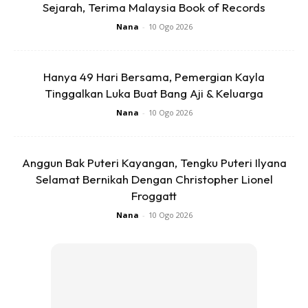
Sejarah, Terima Malaysia Book of Records
Nana
-
10 Ogo 2026
Hanya 49 Hari Bersama, Pemergian Kayla
Tinggalkan Luka Buat Bang Aji & Keluarga
Kalau yang ni memang sebaiknya kena bawa bayi jumpa
Nana
-
10 Ogo 2026
doktor tapi si Maryam ni normal je cuma tangisan dia tu
melampau-lampau dan mata dia selalu pandang ke atas.
Anggun Bak Puteri Kayangan, Tengku Puteri Ilyana
Saya jenis tak percaya bab syaitan, jin dan alam ghaib ni
Selamat Bernikah Dengan Christopher Lionel
kecuali yang ada dalam Al Quran dan Hadis. Rupanya
Froggatt
memang ada sejenis jin pengganggu anak kecil yang
Nana
-
10 Ogo 2026
disebut dalam Hadis. Namanya Ummu Sibyan.
Hadis Ummu Sibyan tu Hadis daif tapi larangan untuk tak
bagi anak-anak keluar waktu senja, tutup pintu waktu senja
dan tak digalakkan buka pintu pada waktu senja ni memang