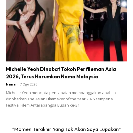
kira anda mengejeknya kerana secara tidak sengaja
memakai seluarnya ke belakang atau mengaku cintanya
kepada gadis di sebelah.
2. SENTIASA JAWAB SEMUA SOALANNYA. Pada usia apa
pun! Dan bukan hanya “anda akan mengetahui apabila
anda dewasa”. Jika anda tidak tahu jawapannya, katakan
sahaja. Kemudian ketahui lebih lanjut – dan jawab.
Michelle Yeoh Dinobat Tokoh Perfileman Asia
2026, Terus Harumkan Nama Malaysia
Nana
-
7 Ogo 2026
Michelle Yeoh mencipta pencapaian membanggakan apabila
dinobatkan The Asian Filmmaker of the Year 2026 sempena
Festival Filem Antarabangsa Busan ke-31.
Ads
“Momen Terakhir Yang Tak Akan Saya Lupakan”