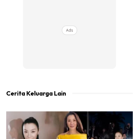
diskaun RM5 apabila anda menggunakan kod
KELGST5 di
sini
Di Sebalik Populariti Kerjaya Sebagai “Mr. Pilot”.
Ads
Cerita Keluarga Lain
1. JANGAN PERNAH MENGEJOKKAN ANAK ANDA. Bagi
seorang lelaki, ejekan wanita selalu menjadi trauma,
ejekan ibu adalah trauma yang sangat mendalam. Tidak