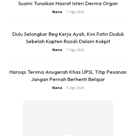
Suami Tunaikan Hasrat Isteri Derma Organ
Nana
-
7 Ogo 2026
3.MINTA NASIHAT ANAK ANDA DALAM MEMBUAT
KEPUTUSAN.
Dulu Selongkar Beg Kerja Ayah, Kini Fatin Duduk
Saya kadang-kadang kagum dengan kemudahan kanak-
Sebelah Kapten Razali Dalam Kokpit
kanak dapat menyelesaikan masalah “dewasa”. Minta
Nana
-
7 Ogo 2026
nasihat, inilah cara budak itu belajar menjadi seorang
lelaki – untuk menyokong, dan membuat keputusan.
Haroqs Terima Anugerah Khas UPSI, Titip Pesanan
Jangan Pernah Berhenti Belajar
4. LUPA PERKATAAN “SAYA SUDAH KATAKAN!
Nana
-
6 Ogo 2026
Jangan bersaing dengan anak dalam apa-apa, dan “Saya
memberitahu anda begitu” adalah betul-betul jenis
persaingan di mana ibu gembira untuk “menang”.