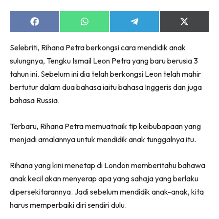
Share
Share
Share
Share
on
on
on
on
Facebook
WhatsApp
Telegram
X
Selebriti, Rihana Petra berkongsi cara mendidik anak
(Twitter)
sulungnya, Tengku Ismail Leon Petra yang baru berusia 3
tahun ini. Sebelum ini dia telah berkongsi Leon telah mahir
bertutur dalam dua bahasa iaitu bahasa Inggeris dan juga
bahasa Russia.
Terbaru, Rihana Petra memuatnaik tip keibubapaan yang
menjadi amalannya untuk mendidik anak tunggalnya itu.
Rihana yang kini menetap di London memberitahu bahawa
anak kecil akan menyerap apa yang sahaja yang berlaku
dipersekitarannya. Jadi sebelum mendidik anak-anak, kita
harus memperbaiki diri sendiri dulu.