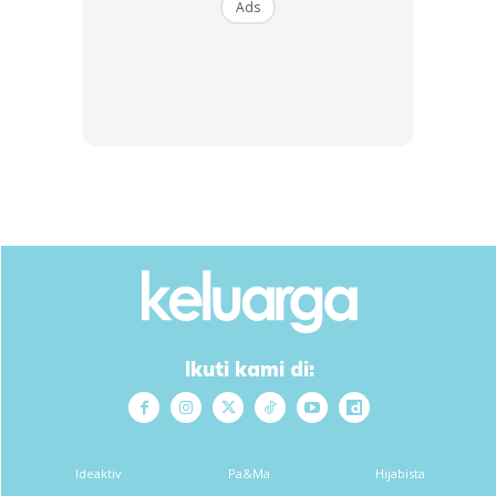
Ads
5. PUJI!
Kagumi, tanpa apa-apa “tetapi” atau “hanya tweak di
sini”. Apabila dia dewasa, dia akan melihat sendiri apa
yang perlu di “tweak”.
Ikuti kami di:
6. SOKONGAN SETIAP IMPIANNYA. “Saya mahu menjadi
angkasawan” – hebat! Beli buku mengenai subjek. Dan
kini “Saya mahu menjadi seorang bomba”. Juga keren!
Ideaktiv
Pa&Ma
Hijabista
Anda membeli buku mengenai subjek itu. Awak dapat