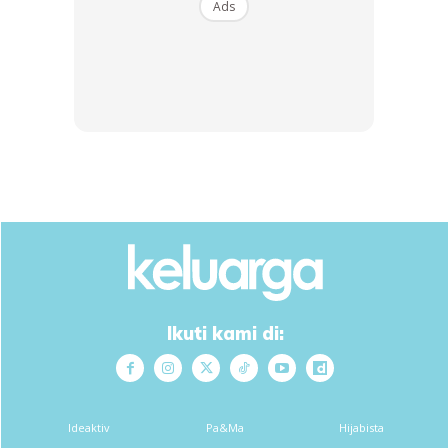
Ads
Sambal Tomato Jawa
Selalunya sambal ini tidak ditumbuk tetapi dilenyek di dlm
lesung khas tapi disebabkan saya tiada, saya telah
menumbuk atau melenyek perlahan-lahan di dalam lesung
batu.
Anda mungkin berminat dengan
Ikuti kami di:
SHOPEE MY
SHOPEE MY
Ideaktiv
Pa&Ma
Hijabista
SAMBAL GARING MAK
CENDAWAN RANGUP BY