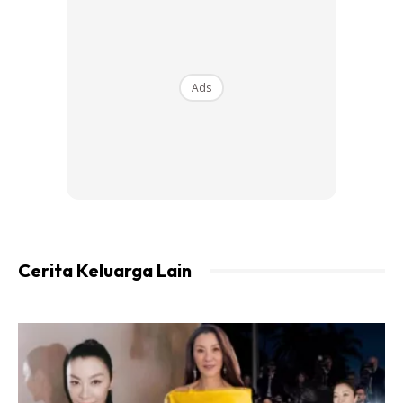
1 ruas jari belacan
1sudu kecil gula saya guna brown sugar tak letak pun bole
sebab orang sana memang tak letak.
Sedikit garam
Ads
Cerita Keluarga Lain