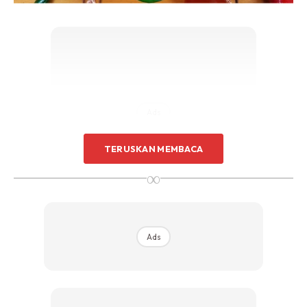
Ads
TERUSKAN MEMBACA
∞
Bahan
Ads
5 batang cili merah
10 batang cili padi hijau
5 ulas bawang merah
1 tomato merah ranum saya guna tomato ceri 6 biji