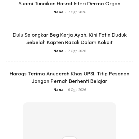
Suami Tunaikan Hasrat Isteri Derma Organ
Nana
-
7 Ogo 2026
Cara buat :
Semua bahan di potong-potong kemudian ditumis dalam
kuali sehingga agak layu
Dulu Selongkar Beg Kerja Ayah, Kini Fatin Duduk
Angkat dan dilenyek dalam lesung.
Sebelah Kapten Razali Dalam Kokpit
Akhir tambah jus limau nipis sebiji.
Nana
-
7 Ogo 2026
Haroqs Terima Anugerah Khas UPSI, Titip Pesanan
Jangan Pernah Berhenti Belajar
Nana
-
6 Ogo 2026
Ads