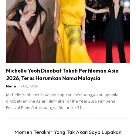
Michelle Yeoh Dinobat Tokoh Perfileman Asia
2026, Terus Harumkan Nama Malaysia
Nana
-
7 Ogo 2026
Michelle Yeoh mencipta pencapaian membanggakan apabila
Ads
dinobatkan The Asian Filmmaker of the Year 2026 sempena
Festival Filem Antarabangsa Busan ke-31.
“Momen Terakhir Yang Tak Akan Saya Lupakan”