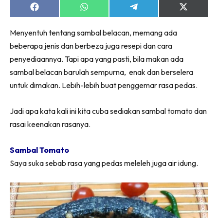
Share
Share
Share
Share
on
on
on
on
Facebook
WhatsApp
Telegram
X
Menyentuh tentang sambal belacan, memang ada
(Twitter)
beberapa jenis dan berbeza juga resepi dan cara
penyediaannya. Tapi apa yang pasti, bila makan ada
sambal belacan barulah sempurna, enak dan berselera
untuk dimakan. Lebih-lebih buat penggemar rasa pedas.
Jadi apa kata kali ini kita cuba sediakan sambal tomato dan
rasai keenakan rasanya.
Sambal Tomato
Saya suka sebab rasa yang pedas meleleh juga air idung.