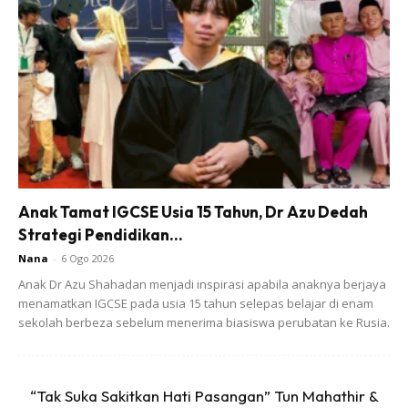
Ikan selayang, ada orang panggil ikan sardin. Cuci bersih,
potong kepala, ekor dan sirip dia.
Anak Tamat IGCSE Usia 15 Tahun, Dr Azu Dedah
Strategi Pendidikan...
Nana
-
6 Ogo 2026
Anak Dr Azu Shahadan menjadi inspirasi apabila anaknya berjaya
menamatkan IGCSE pada usia 15 tahun selepas belajar di enam
sekolah berbeza sebelum menerima biasiswa perubatan ke Rusia.
“Tak Suka Sakitkan Hati Pasangan” Tun Mahathir &