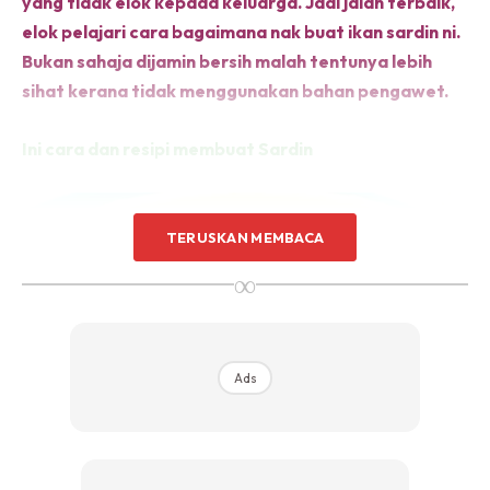
yang tidak elok kepada keluarga. Jadi jalan terbaik,
elok pelajari cara bagaimana nak buat ikan sardin ni.
Bukan sahaja dijamin bersih malah tentunya lebih
sihat kerana tidak menggunakan bahan pengawet.
Ini cara dan resipi membuat Sardin
TERUSKAN MEMBACA
∞
Ads