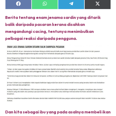
Share
Share
Share
Share
on
on
on
on
Facebook
WhatsApp
Telegram
X
Berita tentang enam jenama sardin yang ditarik
(Twitter)
balik daripada pasaran kerana disahkan
mengandungi cacing, tentunya menimbulkan
pelbagai reaksi daripada pengguna.
Dan kita sebagai ibu yang pada asalnya membeli ikan