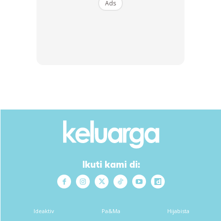
Ads
Ads
Adi marah bila orang tanam ummi dia.. Adi mengamuk.. Adi
Ikuti kami di:
suruh kejutkan ummi.. Adi nak ikut ummi masuk sekali..
Yelah, kita kan selalu berlakon pura-pura mati depan dia..
Dia tak tau harini yang sayang tak pura-pura.
Ideaktiv
Pa&Ma
Hijabista