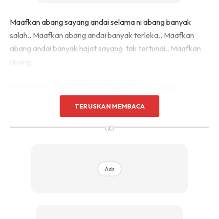
Maafkan abang sayang andai selama ni abang banyak
salah.. Maafkan abang andai banyak terleka.. Maafkan
abang andai banyak hajat sayang tak tertunai.. Maafkan
abang..
Harini abang tak tidur.. Harini abang duduk sebelah
sayang.. Harini abang bisik kalimah syahadah di telinga
TERUSKAN MEMBACA
sayang.. sampai sayang hembuskan nafas terakhir.
∞
Ads