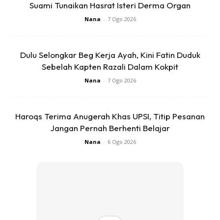
terakhir abang buat semua tu untuk sayang..
Suami Tunaikan Hasrat Isteri Derma Organ
Nana
-
7 Ogo 2026
Dulu Selongkar Beg Kerja Ayah, Kini Fatin Duduk
Sebelah Kapten Razali Dalam Kokpit
Nana
-
7 Ogo 2026
Haroqs Terima Anugerah Khas UPSI, Titip Pesanan
Jangan Pernah Berhenti Belajar
Nana
-
6 Ogo 2026