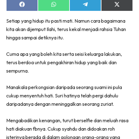
Share
Share
Share
Share
on
on
on
on
Facebook
WhatsApp
Telegram
X
Setiap yang hidup itu pasti mati. Namun cara bagaimana
(Twitter)
kita akan dijemput Ilahi, terus kekal menjadi rahsia Tuhan
hingga sampai detiknya itu.
Cuma apa yang boleh kita serta seisi keluarga lakukan,
terus berdoa untuk pengakhiran hidup yang baik dan
sempurna.
Manakala perkongsian daripada seorang suami ini pula
cukup menyentuh hati. Suri hatinya telah pergi dahulu
daripadanya dengan meninggalkan seorang zuriat.
Mengabadikan kenangan, turut berselfie dan meluah rasa
hati diakuan fbnya. Cukup syahdu dan didoakan roh
isterinya berada di dalam golongan orang-orang yang