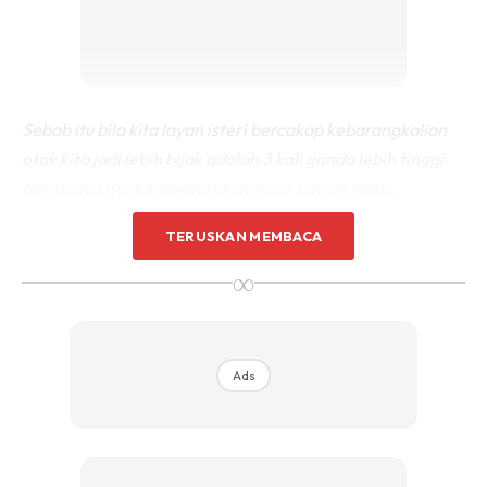
Sebab itu bila kita layan isteri bercakap kebarangkalian
otak kita jadi lebih bijak adalah 3 kali ganda lebih tinggi
daripada kita duk berborak dengan kawan lelaki.
TERUSKAN MEMBACA
Bayangkan jika berborak dengan lelaki otak kita hanya
∞
akan memproses maklumat sebanyak 7 ribu patah
perkataan sahaja. Mungkin kurang dari itu..
Berbanding borak dengan wanita otak kita di paksa untuk
Ads
proses 20 ribu maklumat sekaligus. Lebih banyak
memproses akan menbuatkan otak jadi lebih cepat
berfikir.