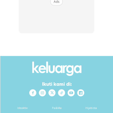
Ads
Kerana setiap patah yang keluar dari mulut isteri itu
rezeki..
Mohd Fhais
Dulu pendiam, sekarang dah jadi peramah gara-gara
dengar celoteh isteri setiap hari.
Ikuti kami di:
Ideaktiv
Pa&Ma
Hijabista