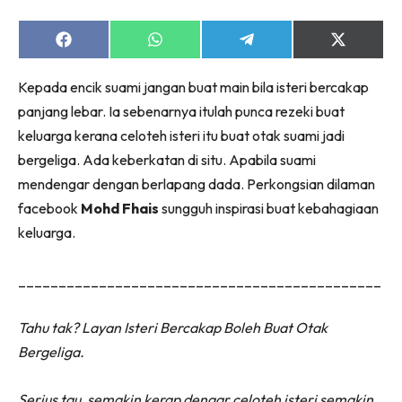
Share
Share
Share
Share
on
on
on
on
Facebook
WhatsApp
Telegram
X
Kepada encik suami jangan buat main bila isteri bercakap
(Twitter)
panjang lebar. Ia sebenarnya itulah punca rezeki buat
keluarga kerana celoteh isteri itu buat otak suami jadi
bergeliga. Ada keberkatan di situ. Apabila suami
mendengar dengan berlapang dada. Perkongsian dilaman
facebook
Mohd Fhais
sungguh inspirasi buat kebahagiaan
keluarga.
_____________________________________________
Tahu tak? Layan Isteri Bercakap Boleh Buat Otak
Bergeliga.
Serius tau, semakin kerap dengar celoteh isteri semakin