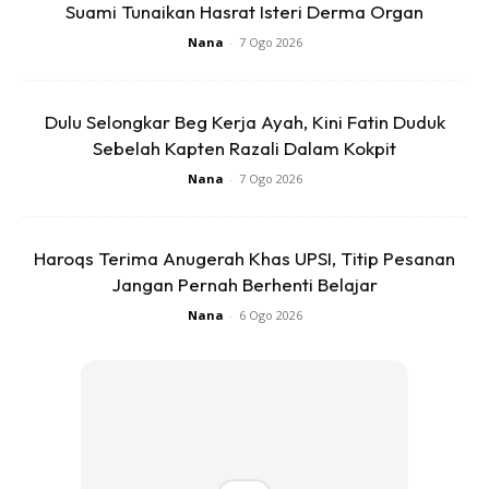
Suami Tunaikan Hasrat Isteri Derma Organ
??READY STOCK?? Otak-
CENDAWAN RANGUP BY
Otak Daun Nipah (50 Pcs)
HERO CHEF
Nana
-
7 Ogo 2026
(KL SELANG...
RM41
RM14.6
RM41
RM14.6
Dulu Selongkar Beg Kerja Ayah, Kini Fatin Duduk
Buy Now
Buy Now
Sebelah Kapten Razali Dalam Kokpit
Nana
-
7 Ogo 2026
1
/
5
❮
❯
Haroqs Terima Anugerah Khas UPSI, Titip Pesanan
Jangan Pernah Berhenti Belajar
Nana
-
6 Ogo 2026
Ads