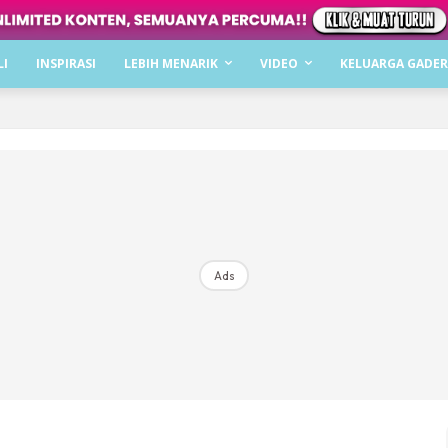
Dapatkan cerita, perkongsian dan info menarik. F
LI
INSPIRASI
LEBIH MENARIK
VIDEO
KELUARGA GADER
Dengan ini saya bersetuju dengan
Terma Penggunaan
dan
P
Langgan Sekarang
Langganan anda telah diterima. Terima kasih!
Ads
Mencari bahagia bersama KELUARGA?
Download dan baca sekarang di
KLIK DI SEENI