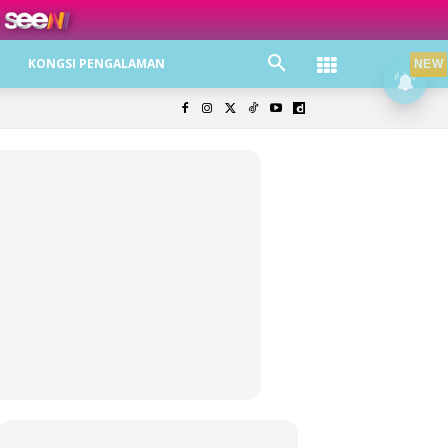
ree jer!
KONGSI PENGALAMAN
NEW
olisi Privasi