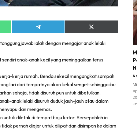
Share
Share
on
on
App
Telegram
X
tanggungjawab ialah dengan mengajar anak lelaki
(Twitter)
M
sendiri anak-anak kecil yang meninggalkan terus
P
N
 kerja-kerja rumah. Benda sekecil mengangkat sampah
N
 yang lari dari tempatnya akan kekal senget sehingga ibu
Mi
ap
arkan sahaja, tidak disuruh pun untuk dibetulkan.
20
ak-anak lelaki disuruh duduk jauh-jauh atau dalam
ke
r menyapu dan mengemas.
n untuk diletak di tempat baju kotor. Bersepahlah ia
a tidak pernah diajar untuk dilipat dan disimpan ke dalam