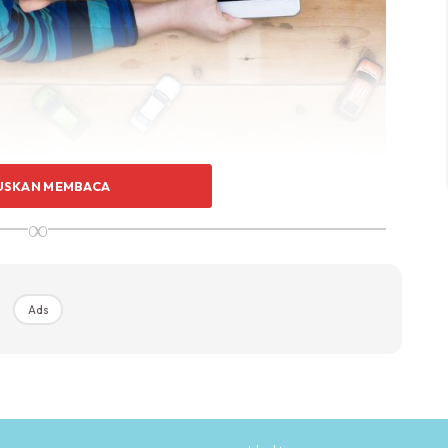
USKAN MEMBACA
∞
ng, tengok tv, bermain dan sebagainya. Tinggallah ibu dan
telah sibuk menyediakan masakan, memasak dan
n.
Ads
ampak seperti normal kan? Itu kerja ibu dan adik
idedahkan dengan semua benda ini. Mereka dibesarkan
ereka membesar dengan “lepas makan tak perlu kemas