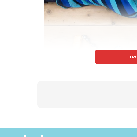
TER
Anak lelaki terus pergi buat hal masing-masi
anak-anak perempuan yang sebelum makan 
akhirnya mengemas serta membasuh pingga
Jika anda pernah ada bayangan seperti ini, n
perempuan atau kakak.
Buka sikit mata anda. Anak-anak ini tidak d
dengan mentaliti “itu kerja perempuan”. M
meja”.