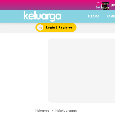
UTAMA
FAMI
Login
|
Register
Keluarga
»
Kekeluargaan