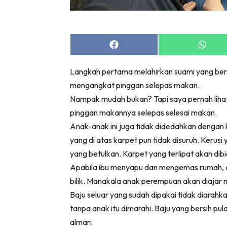
Share
Share
on
on
Facebook
Whats
Langkah pertama melahirkan suami yang ber
mengangkat pinggan selepas makan.
Nampak mudah bukan? Tapi saya pernah lihat 
pinggan makannya selepas selesai makan.
Anak-anak ini juga tidak didedahkan dengan
yang di atas karpet pun tidak disuruh. Kerusi
yang betulkan. Karpet yang terlipat akan dibi
Apabila ibu menyapu dan mengemas rumah, an
bilik. Manakala anak perempuan akan diaja
Baju seluar yang sudah dipakai tidak diarahka
tanpa anak itu dimarahi. Baju yang bersih pul
almari.