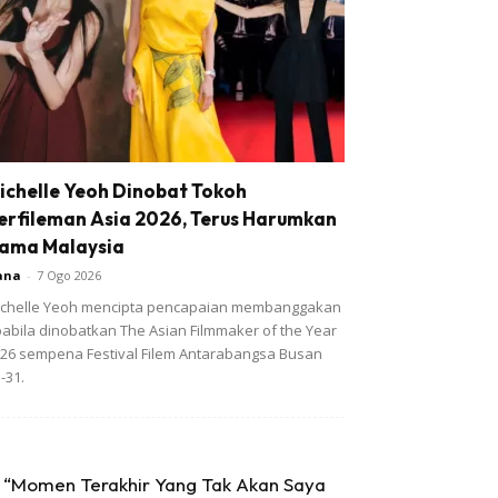
ichelle Yeoh Dinobat Tokoh
erfileman Asia 2026, Terus Harumkan
ama Malaysia
ana
-
7 Ogo 2026
chelle Yeoh mencipta pencapaian membanggakan
abila dinobatkan The Asian Filmmaker of the Year
26 sempena Festival Filem Antarabangsa Busan
-31.
“Momen Terakhir Yang Tak Akan Saya