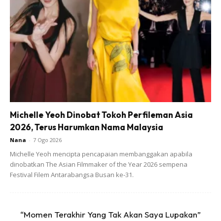
sambil dihayun oleh permaisuri. Comel dan sweet gaya
yang cukup bersahaja disajikan oleh pasangan diraja ini.
“Aksi bersahaja Seri Paduka Baginda menaiki buaian ketika
berangkat menyantuni dan menyampaikan sumbangan di
Kampung Pasir Kemudi, Jalan Sungai Lembing, Kuantan.”
Demikian perkongsian menerusi instagram Istana Negara
baru-baru ini.
Michelle Yeoh Dinobat Tokoh Perfileman Asia
2026, Terus Harumkan Nama Malaysia
Nana
-
7 Ogo 2026
Michelle Yeoh mencipta pencapaian membanggakan apabila
dinobatkan The Asian Filmmaker of the Year 2026 sempena
Festival Filem Antarabangsa Busan ke-31.
“Momen Terakhir Yang Tak Akan Saya Lupakan”