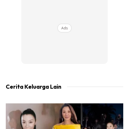
Terbaru, gambar mempamerkan sisi baginda sebagai
contoh dan tauladan terbaik pada pemimpin negara.
Biarpun berdarah DiRaja namun Tuanku cukup sporting dan
bersikap humble.
Ads
Cerita Keluarga Lain
Apa yang melucukan rakyat apabila tuanku menaiki buai