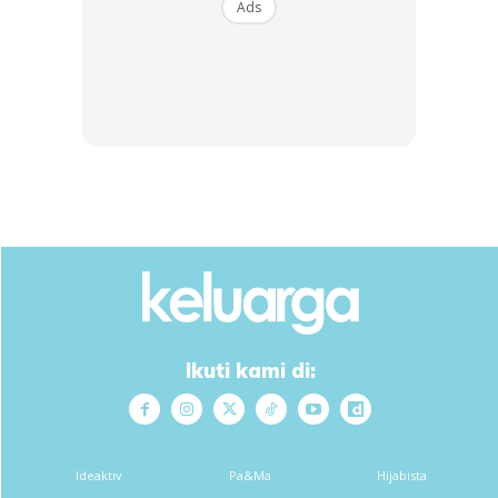
Ads
Ads
tak pernah tak sweet pasangan sejoli ni.Semoga panjang
Ikuti kami di:
umur tuanku
Ya Allah..mana nk cari Agong mcm tu…Ampun Tuanku…
Hehe kne nyanyi lagu buai laju2..tp ayat aku nk kawen
Ideaktiv
Pa&Ma
Hijabista
anak raja, jadi aku lah raja