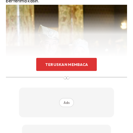
berterima kasih.
TERUSKAN MEMBACA
∞
Ads