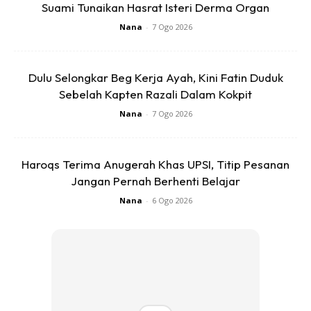
Suami Tunaikan Hasrat Isteri Derma Organ
Nana
-
7 Ogo 2026
View this post on Instagram
Dulu Selongkar Beg Kerja Ayah, Kini Fatin Duduk
Sebelah Kapten Razali Dalam Kokpit
Nana
-
7 Ogo 2026
Haroqs Terima Anugerah Khas UPSI, Titip Pesanan
Aksi Bersahaja Seri Paduka Baginda
Jangan Pernah Berhenti Belajar
Menaiki Buaian Ketika Berangkat
Menyantuni Dan Menyampaikan
Nana
-
6 Ogo 2026
Sumbangan Di Kampung Pasir Kemudi,
Jalan Sungai Lembing, Kuantan, Hari Ini.
#agongkita #pahang #royal #malaysia
A Post Shared By
ISTANA NEGARA
(@istana_negara) On