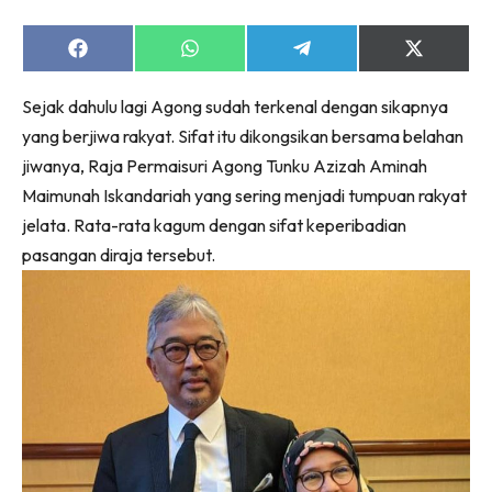
Share
Share
Share
Share
on
on
on
on
Facebook
WhatsApp
Telegram
X
Sejak dahulu lagi Agong sudah terkenal dengan sikapnya
(Twitter)
yang berjiwa rakyat. Sifat itu dikongsikan bersama belahan
jiwanya, Raja Permaisuri Agong Tunku Azizah Aminah
Maimunah Iskandariah yang sering menjadi tumpuan rakyat
jelata. Rata-rata kagum dengan sifat keperibadian
pasangan diraja tersebut.