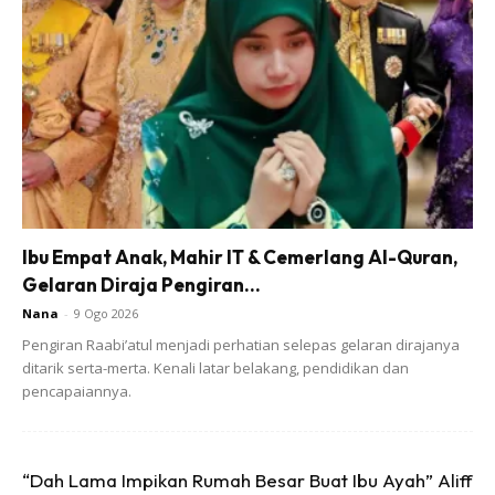
“Sayang ni nama dia Alisa Fatehah, dia ada penyakit
celebral palsy.
“Sama-sama kita doa supaya dia kuat dan sihat ya,
ibu bapa Alisa please sayang dia sampai bila-bila ya.
Ibu Empat Anak, Mahir IT & Cemerlang Al-Quran,
Gelaran Diraja Pengiran...
Nana
-
9 Ogo 2026
Pengiran Raabi’atul menjadi perhatian selepas gelaran dirajanya
ditarik serta-merta. Kenali latar belakang, pendidikan dan
pencapaiannya.
“Dah Lama Impikan Rumah Besar Buat Ibu Ayah” Aliff