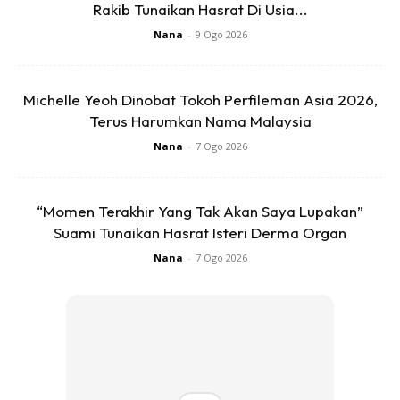
Rakib Tunaikan Hasrat Di Usia...
Nana
-
9 Ogo 2026
Ads
Michelle Yeoh Dinobat Tokoh Perfileman Asia 2026,
Terus Harumkan Nama Malaysia
Nana
-
7 Ogo 2026
“Momen Terakhir Yang Tak Akan Saya Lupakan”
Suami Tunaikan Hasrat Isteri Derma Organ
“Saya tak dapat jumpa dia lama sebab masa ni nak
berbuka dah, dapat bergambar dan ambil video je,
Nana
-
7 Ogo 2026
membesar dengan baik ya sayang,” tulisnya sebagai
kapsyen.