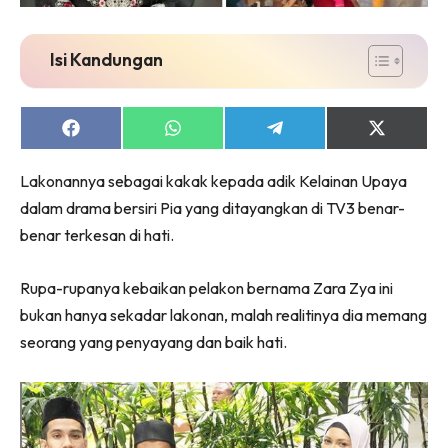
Isi Kandungan
Share
Share
Share
Share
on
on
on
on
Facebook
WhatsApp
Telegram
X
Lakonannya sebagai kakak kepada adik Kelainan Upaya
(Twitter)
dalam drama bersiri Pia yang ditayangkan di TV3 benar-
benar terkesan di hati.
Rupa-rupanya kebaikan pelakon bernama Zara Zya ini
bukan hanya sekadar lakonan, malah realitinya dia memang
seorang yang penyayang dan baik hati.