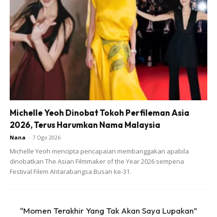
Michelle Yeoh Dinobat Tokoh Perfileman Asia
2026, Terus Harumkan Nama Malaysia
Nana
-
7 Ogo 2026
Michelle Yeoh mencipta pencapaian membanggakan apabila
dinobatkan The Asian Filmmaker of the Year 2026 sempena
Festival Filem Antarabangsa Busan ke-31.
Cara-cara :
“Momen Terakhir Yang Tak Akan Saya Lupakan”
1. Isi dasar gelas dengan batu-batu atau manik.