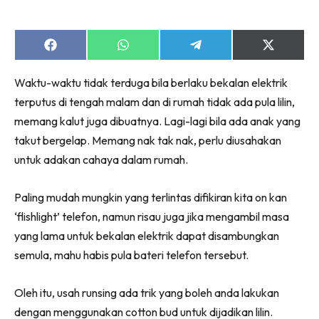
Share
Share
Share
Share
on
on
on
on
Facebook
WhatsApp
Telegram
X
Waktu-waktu tidak terduga bila berlaku bekalan elektrik
(Twitter)
terputus di tengah malam dan di rumah tidak ada pula lilin,
memang kalut juga dibuatnya. Lagi-lagi bila ada anak yang
takut bergelap. Memang nak tak nak, perlu diusahakan
untuk adakan cahaya dalam rumah.
Paling mudah mungkin yang terlintas difikiran kita on kan
‘flishlight’ telefon, namun risau juga jika mengambil masa
yang lama untuk bekalan elektrik dapat disambungkan
semula, mahu habis pula bateri telefon tersebut.
Oleh itu, usah runsing ada trik yang boleh anda lakukan
dengan menggunakan cotton bud untuk dijadikan lilin.