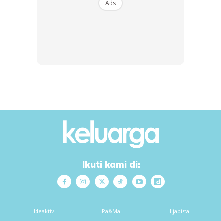
Ads
3. Kemudian isi air, kira-kira setengah gelas.
4. Setelah itu isi minyak goreng bahagian atas sampai
sedikit mengenai kapas di cotton bud.
Ikuti kami di:
5. Nyalakan guna mancis atau lighter,
Tahan sampai berhari-hari! Semoga bermanfaat.
Ideaktiv
Pa&Ma
Hijabista