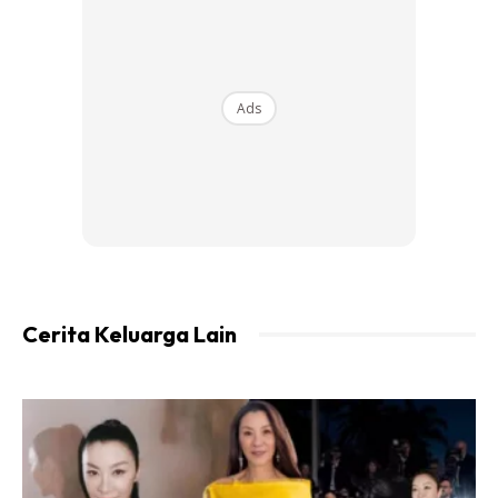
Gelas
Air
Minyak Goreng
Cotton Bud
Ads
Ads
Cerita Keluarga Lain