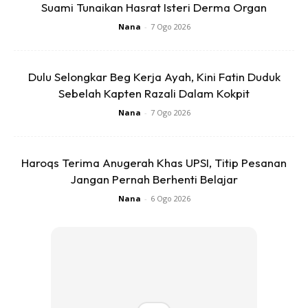
Suami Tunaikan Hasrat Isteri Derma Organ
2. Kemudian letakkan (tegak) 1 cotton bud dibagian tengah.
Nana
-
7 Ogo 2026
Dulu Selongkar Beg Kerja Ayah, Kini Fatin Duduk
Sebelah Kapten Razali Dalam Kokpit
Nana
-
7 Ogo 2026
Haroqs Terima Anugerah Khas UPSI, Titip Pesanan
Jangan Pernah Berhenti Belajar
Nana
-
6 Ogo 2026