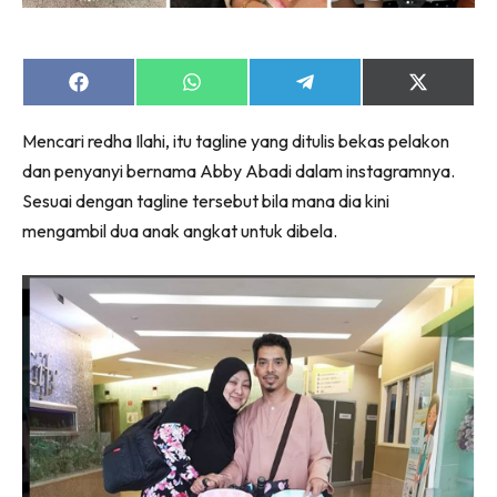
Share
Share
Share
Share
on
on
on
on
Facebook
WhatsApp
Telegram
X
Mencari redha Ilahi, itu tagline yang ditulis bekas pelakon
(Twitter)
dan penyanyi bernama Abby Abadi dalam instagramnya.
Sesuai dengan tagline tersebut bila mana dia kini
mengambil dua anak angkat untuk dibela.