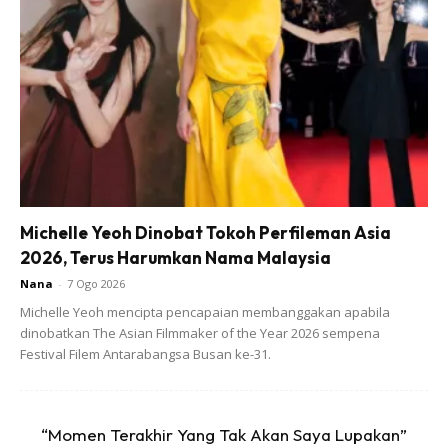
Ibadah Haji.Sama2 Kita Doakan Dato' Seri
Mufti Utk Kesejahteraan & Keselamatannya
Aamiin Ya Rabb . . Kalau Ada Yang Nak
Tengok Sesi LIVE Tahnik Tadi,boleh Tengok Di
#InstaLive Ig @drzulkifli.albakri Ye?? . .
@Regrann From @drzulkifli.albakri –
Menerima Kunjungan @normanhakim_786
Dan Isteri @memeysuhaiza Juga
@abby_abadi112 , Membawa Anak Masing²
Michelle Yeoh Dinobat Tokoh Perfileman Asia
Untuk Ditahnik Sebentar Tadi. Kepada En.
2026, Terus Harumkan Nama Malaysia
Norman Dan Puan Memey, Moga Mikayla
Nana
-
7 Ogo 2026
Delisha Hakim Menjadi Anak Yang Solehah.
Michelle Yeoh mencipta pencapaian membanggakan apabila
Begitu Juga Puan Abby Dan En. Faizal, Moga
dinobatkan The Asian Filmmaker of the Year 2026 sempena
Muhammad Daiyan Dan Maisara Dayana Juga
Festival Filem Antarabangsa Busan ke-31.
Menjadi Anak Yang Soleh Solehah.
A Post Shared By
Mencari Redha ALLAH
(@abby_abadi112) On
“Momen Terakhir Yang Tak Akan Saya Lupakan”