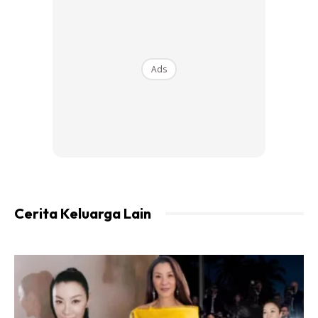
Ads
Repost From @normanhakim_786
@TopRankRepost #TopRankRepost
Alhamdulillah Syukur Terima Kasih Allah S.w.t,
Terima Kasih Dato' Seri Mufti Sahibus
Samahah Dr.Zulkifli Al-Bakri Atas Kesempatan
Mentahnikkan 3 Baby Kami
@mikayladelishahakim @daiyandayana_ . .
Cerita Keluarga Lain
Dalam Kesibukan Jadual Dato' Seri Mufti
Didalam & Luar Negara,masih Sempat
Luangkan Masa Emas Utk Menerima Hadir
Kami Seisi Keluarga.In Shaa Allah Dgn Izin
Allah S.w.t 8 Ogos Ni Nanti Dato' Seri Mufti
Akan Berangkat Ke Makkah Bagi Menunaikan