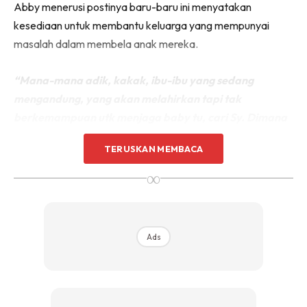
Abby menerusi postinya baru-baru ini menyatakan
kesediaan untuk membantu keluarga yang mempunyai
masalah dalam membela anak mereka.
“Mana-mana adik, kakak, ibu-ibu yang sedang
mengandung, yang akan melahirkan tapi tak
berkemampuan utk menjaga baby tu, cari Sy. Dimana
saja, Sy sedia membantu.
TERUSKAN MEMBACA
∞
Ads