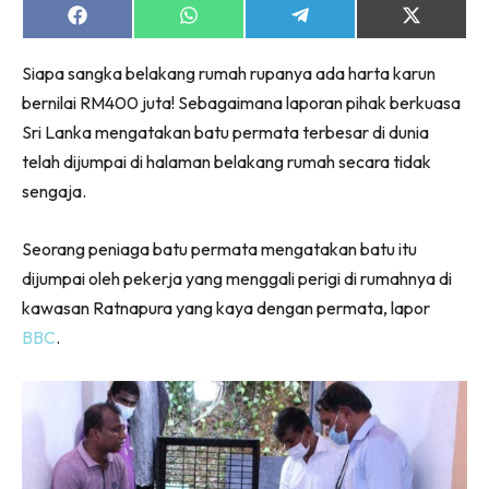
Share
Share
Share
Share
on
on
on
on
Facebook
WhatsApp
Telegram
X
Siapa sangka belakang rumah rupanya ada harta karun
(Twitter)
bernilai RM400 juta! Sebagaimana laporan pihak berkuasa
Sri Lanka mengatakan batu permata terbesar di dunia
telah dijumpai di halaman belakang rumah secara tidak
sengaja.
Seorang peniaga batu permata mengatakan batu itu
dijumpai oleh pekerja yang menggali perigi di rumahnya di
kawasan Ratnapura yang kaya dengan permata, lapor
BBC
.