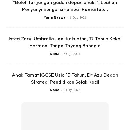
“Boleh tak jangan gaduh depan anak?”, Luahan
Ads
Penyanyi Bunga Isme Buat Ramai Ibu...
Yuna Nazwa
-
6 Ogo 2026
Isteri Zarul Umbrella Jadi Kekuatan, 17 Tahun Kekal
Harmoni Tanpa Tayang Bahagia
Nana
-
6 Ogo 2026
Anak Tamat IGCSE Usia 15 Tahun, Dr Azu Dedah
Strategi Pendidikan Sejak Kecil
Nana
-
6 Ogo 2026