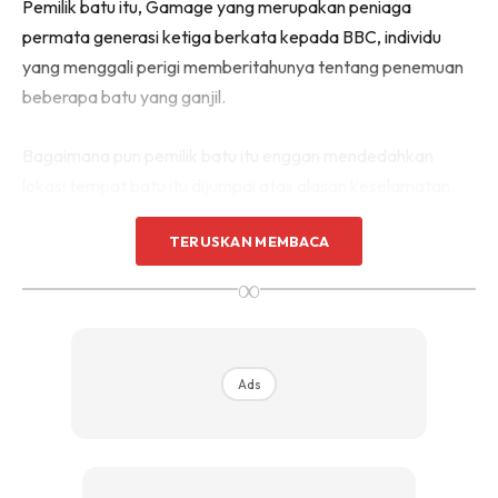
Pemilik batu itu, Gamage yang merupakan peniaga
permata generasi ketiga berkata kepada BBC, individu
yang menggali perigi memberitahunya tentang penemuan
beberapa batu yang ganjil.
Bagaimana pun pemilik batu itu enggan mendedahkan
lokasi tempat batu itu dijumpai atas alasan keselamatan.
TERUSKAN MEMBACA
Katanya lagi, memberi tahu pihak berkuasa mengenai
penemuan itu, tetapi memerlukan lebih dari setahun untuk
∞
membersihkan batu itu dari lumpur dan kotoran lain
sebelum mereka dapat menganalisis dan mengesahkannya.
Ads