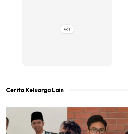
Ads
Ads
Tahukah anda, Sri Lanka pula adalah antara pengeksport
terbesar bagi batu nilam dan permata berharga yang lain.
Tahun lalu, negara itu memperoleh sekitar setengah bilion
dolar melalui eksport permata, berlian dan barang kemas.
Cerita Keluarga Lain
Sumber:
Utusan Online
via
BBC
Nak macam-macam info? Join channel Telegram
keluargagader club