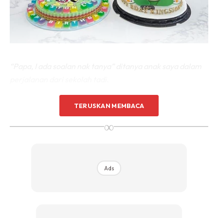
“Papa, I ada soalan nak tanya” ditanya anak saya dalam
perjalanan dari sekolah tadi.
“Tadi masa waktu rehat, saya berkongsi makanan dan
TERUSKAN MEMBACA
minuman dengan rakan sekelas. Ada dua orang kawan
∞
baik saya, Syihan dan Amli tak nak makan. Kenapa ?”
Muka anak terus muram bagai kaca ditimpa batu.
Ads