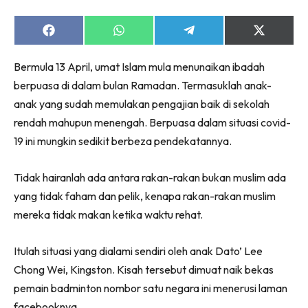
Share
Share
Share
Share
on
on
on
on
Facebook
WhatsApp
Telegram
X
Bermula 13 April, umat Islam mula menunaikan ibadah
(Twitter)
berpuasa di dalam bulan Ramadan. Termasuklah anak-
anak yang sudah memulakan pengajian baik di sekolah
rendah mahupun menengah. Berpuasa dalam situasi covid-
19 ini mungkin sedikit berbeza pendekatannya.
Tidak hairanlah ada antara rakan-rakan bukan muslim ada
yang tidak faham dan pelik, kenapa rakan-rakan muslim
mereka tidak makan ketika waktu rehat.
Itulah situasi yang dialami sendiri oleh anak Dato’ Lee
Chong Wei, Kingston. Kisah tersebut dimuat naik bekas
pemain badminton nombor satu negara ini menerusi laman
facebooknya.