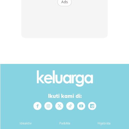
Ads
“koko @kingstonleekc , you tak salah. Kawan-kawan you
tu sebenarnya dah start puasa. Dan Cikgu suruh makan di
tepi sebagai tanda penghormatan kepada kawan-kawan
yang tengah berpuasa tu. Jadi, kamu kena nasihat
kawan-kawan Cina India lain, mesti sokong kawan-
kawan Melayu ni menjalankan ibadah puasa. Kena
bertolak-ansur dan hormat sesama lain. ”
Sulung yang kini dah 8 tahun sudah start menunjukkan
sikap memberontak. “Kenapa kena bertolak ansur ? Saya
Ikuti kami di:
makan saya punya hal, dia puasa dia punya hal” .
Ideaktiv
Pa&Ma
Hijabista