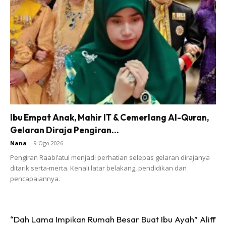
Tidak sempat saya menjawab, dia terus sambung “Pastu I
pon dinasihat cikgu supaya makan di sudut jauh dari
segelintir kawan-kawan I. Apa salah say a, papa?”
Tergamam aku dibuatnya seketika. Salah saya juga
sebenarnya kerana tidak memberi penjelasan bulan
puasa sebelum ini.
Ibu Empat Anak, Mahir IT & Cemerlang Al-Quran,
Gelaran Diraja Pengiran...
Nana
-
9 Ogo 2026
Pengiran Raabi’atul menjadi perhatian selepas gelaran dirajanya
ditarik serta-merta. Kenali latar belakang, pendidikan dan
pencapaiannya.
Ads
“Dah Lama Impikan Rumah Besar Buat Ibu Ayah” Aliff