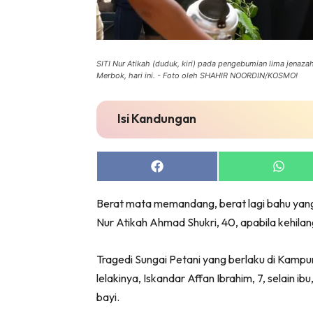
SITI Nur Atikah (duduk, kiri) pada pengebumian lima jenaza
Merbok, hari ini. - Foto oleh SHAHIR NOORDIN/KOSMO!
Isi Kandungan
Share
Share
on
on
Facebook
Whats
Berat mata memandang, berat lagi bahu yang
Nur Atikah Ahmad Shukri, 40, apabila kehila
Tragedi Sungai Petani yang berlaku di Kam
lelakinya, Iskandar Affan Ibrahim, 7, selain i
bayi.