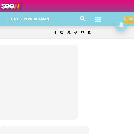
ree jer!
KONGSI PENGALAMAN
NEW
olisi Privasi