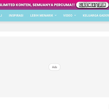
Dapatkan cerita, perkongsian dan info menarik. F
LI
INSPIRASI
LEBIH MENARIK
VIDEO
KELUARGA GADER
Dengan ini saya bersetuju dengan
Terma Penggunaan
dan
P
Langgan Sekarang
Langganan anda telah diterima. Terima kasih!
Ads
Mencari bahagia bersama KELUARGA?
Download dan baca sekarang di
KLIK DI SEENI