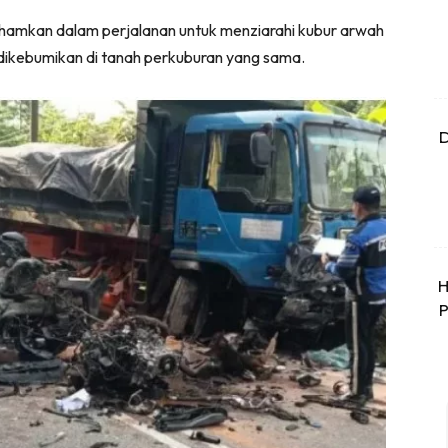
ifahamkan dalam perjalanan untuk menziarahi kubur arwah
dikebumikan di tanah perkuburan yang sama.
D
H
P