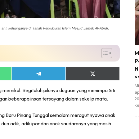
h ahli keluarganya di Tanah Perkuburan Islam Masjid Jamek Al-Abidi,
M
P
N
Share
Share
N
on
on
App
Telegram
X
Mi
 memikul. Begitulah pilunya dugaan yang menimpa Siti
(Twitter)
ap
ngan beberapa insan tersayang dalam sekelip mata.
20
ke
pung Baru Pinang Tunggal semalam meragut nyawa anak
bu, dua adik, adik ipar dan anak saudaranya yang masih