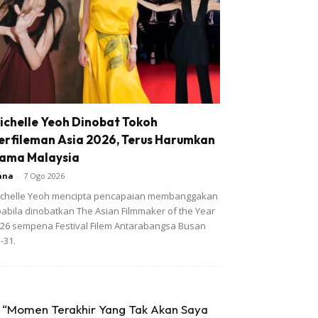
ichelle Yeoh Dinobat Tokoh
erfileman Asia 2026, Terus Harumkan
ama Malaysia
ana
-
7 Ogo 2026
chelle Yeoh mencipta pencapaian membanggakan
abila dinobatkan The Asian Filmmaker of the Year
26 sempena Festival Filem Antarabangsa Busan
-31.
“Momen Terakhir Yang Tak Akan Saya