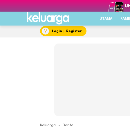
UTAMA
FAMI
Login
|
Register
Keluarga
»
Berita