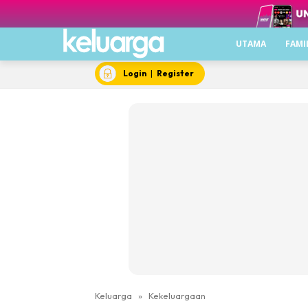
UTAMA
FAMI
Login
|
Register
Keluarga
»
Kekeluargaan