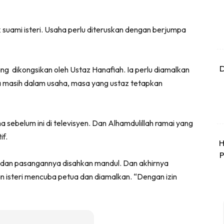
 suami isteri. Usaha perlu diteruskan dengan berjumpa
D
g dikongsikan oleh Ustaz Hanafiah. Ia perlu diamalkan
a masih dalam usaha, masa yang ustaz tetapkan
 sebelum ini di televisyen. Dan Alhamdulillah ramai yang
f.
H
P
, dan pasangannya disahkan mandul. Dan akhirnya
n isteri mencuba petua dan diamalkan. “Dengan izin