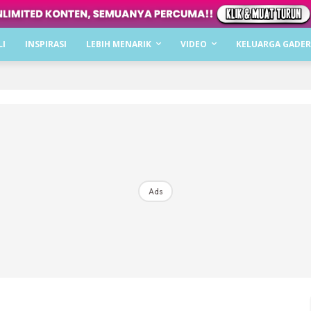
Dapatkan cerita, perkongsian dan info menarik. F
LI
INSPIRASI
LEBIH MENARIK
VIDEO
KELUARGA GADER
Dengan ini saya bersetuju dengan
Terma Penggunaan
dan
P
Langgan Sekarang
Langganan anda telah diterima. Terima kasih!
Ads
Mencari bahagia bersama KELUARGA?
Download dan baca sekarang di
KLIK DI SEENI