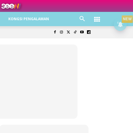
ree jer!
KONGSI PENGALAMAN
NEW
olisi Privasi