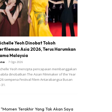
ichelle Yeoh Dinobat Tokoh
erfileman Asia 2026, Terus Harumkan
ama Malaysia
ana
-
7 Ogo 2026
chelle Yeoh mencipta pencapaian membanggakan
abila dinobatkan The Asian Filmmaker of the Year
26 sempena Festival Filem Antarabangsa Busan
-31.
“Momen Terakhir Yang Tak Akan Saya