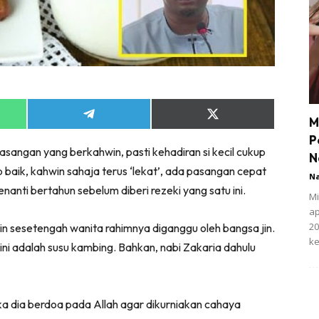
Share
Share
M
on
on
P
App
Telegram
X
pasangan yang berkahwin, pasti kehadiran si kecil cukup
(Twitter)
N
 baik, kahwin sahaja terus ‘lekat’, ada pasangan cepat
N
anti bertahun sebelum diberi rezeki yang satu ini.
Mi
ap
20
n sesetengah wanita rahimnya diganggu oleh bangsa jin.
ke
i adalah susu kambing. Bahkan, nabi Zakaria dahulu
ka dia berdoa pada Allah agar dikurniakan cahaya