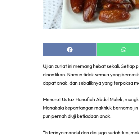
Share
Share
on
on
Facebook
Whats
Ujian zuriat ini memang hebat sekali. Setiap 
dinantikan. Namun tidak semua yang bernasib
dapat anak, dan sebaliknya yang terpaksa men
Menurut Ustaz Hanafiah Abdul Malek, mungki
Manakala kepantangan makhluk bernama jin in
pun pernah diuji ketiadaan anak.
“Isterinya mandul dan dia juga sudah tua, ma