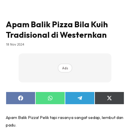
Apam Balik Pizza Bila Kuih
Tradisional di Westernkan
18 Nov 2024
Ads
Share
Share
Share
Share
on
on
on
on
Facebook
WhatsApp
Telegram
X
(Twitter)
Apam Balik Pizza! Pelik tapi rasanya sangat sedap, lembut dan
padu.