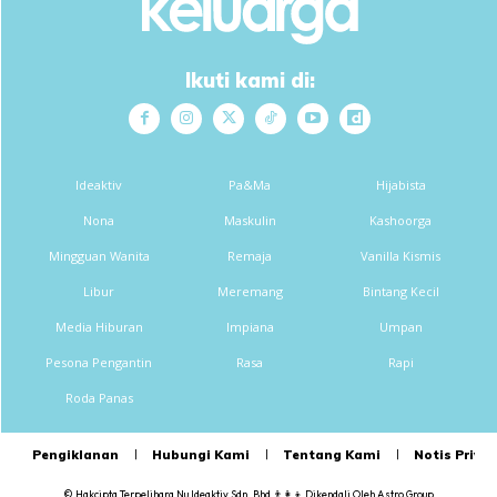
Ikuti kami di:
Ideaktiv
Pa&Ma
Hijabista
Nona
Maskulin
Kashoorga
Mingguan Wanita
Remaja
Vanilla Kismis
Libur
Meremang
Bintang Kecil
Media Hiburan
Impiana
Umpan
Pesona Pengantin
Rasa
Rapi
Roda Panas
Pengiklanan
Hubungi Kami
Tentang Kami
Notis Privas
© Hakcipta Terpelihara
Nu Ideaktiv Sdn. Bhd
👨‍👩‍👦
Dikendali Oleh
Astro Group