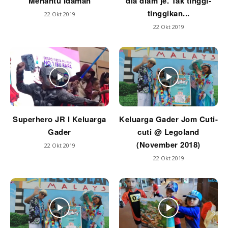
Menantu Idaman
dia diam je. Tak tinggi-
tinggikan...
22 Okt 2019
22 Okt 2019
Superhero JR l Keluarga
Keluarga Gader Jom Cuti-
Gader
cuti @ Legoland
(November 2018)
22 Okt 2019
22 Okt 2019