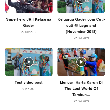
Superhero JR l Keluarga
Keluarga Gader Jom Cuti-
Gader
cuti @ Legoland
(November 2018)
22 Okt 2019
22 Okt 2019
Test video post
Mencari Harta Karun Di
The Lost World Of
20 Jan 2021
Tambun...
22 Okt 2019