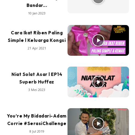
Bandar...
10 Jan 2023
Cara Ikat Riben Paling
Simple l Keluarga Kongsi
21 Apr 2021
Niat Solat Asar l EP14
Superb Huffaz
3 Mei 2023
You’re My Bidadari-Adam
Corrie #SerasiChallenge
8 Jul 2019