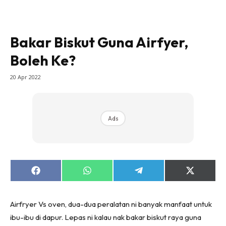
Bakar Biskut Guna Airfyer,
Boleh Ke?
20 Apr 2022
Ads
Share
Share
Share
Share
on
on
on
on
Facebook
WhatsApp
Telegram
X
(Twitter)
Airfryer Vs oven, dua-dua peralatan ni banyak manfaat untuk
ibu-ibu di dapur. Lepas ni kalau nak bakar biskut raya guna