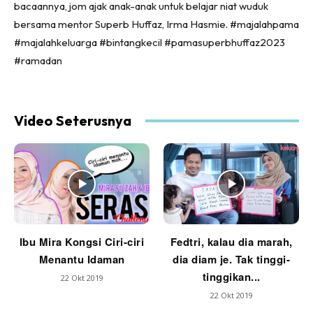
bacaannya, jom ajak anak-anak untuk belajar niat wuduk
bersama mentor Superb Huffaz, Irma Hasmie. #majalahpama
#majalahkeluarga #bintangkecil #pamasuperbhuffaz2023
#ramadan
Video Seterusnya
Ibu Mira Kongsi Ciri-ciri
Fedtri, kalau dia marah,
Menantu Idaman
dia diam je. Tak tinggi-
tinggikan...
22 Okt 2019
22 Okt 2019