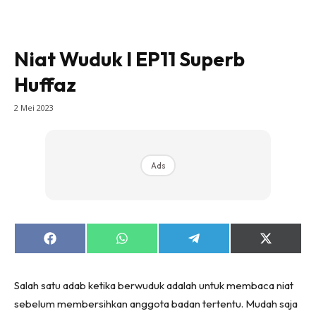
Niat Wuduk l EP11 Superb
Huffaz
2 Mei 2023
Ads
Share
Share
Share
Share
on
on
on
on
Facebook
WhatsApp
Telegram
X
(Twitter)
Salah satu adab ketika berwuduk adalah untuk membaca niat
sebelum membersihkan anggota badan tertentu. Mudah saja