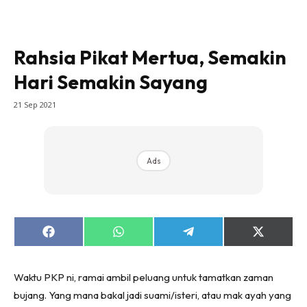
Rahsia Pikat Mertua, Semakin
Hari Semakin Sayang
21 Sep 2021
Ads
Share
Share
Share
Share
on
on
on
on
Facebook
WhatsApp
Telegram
X
(Twitter)
Waktu PKP ni, ramai ambil peluang untuk tamatkan zaman
bujang. Yang mana bakal jadi suami/isteri, atau mak ayah yang