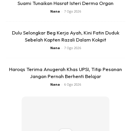
Pittsburgh kuali non-stick selamat digunakan selagi ia tidak
Suami Tunaikan Hasrat Isteri Derma Organ
dibiarkan terlalu panas.
Nana
-
7 Ogo 2026
Dulu Selongkar Beg Kerja Ayah, Kini Fatin Duduk
Sebelah Kapten Razali Dalam Kokpit
Nana
-
7 Ogo 2026
Ads
Haroqs Terima Anugerah Khas UPSI, Titip Pesanan
Jangan Pernah Berhenti Belajar
Nana
-
6 Ogo 2026
2. Masak Guna Api Sederhana
Gunakan api perlahan atau api sederhana jika
menggunakan kuali jenis ini. Elakkan menggunakan api
besar dan masak dalam jangka masa yang lama. Pastikan