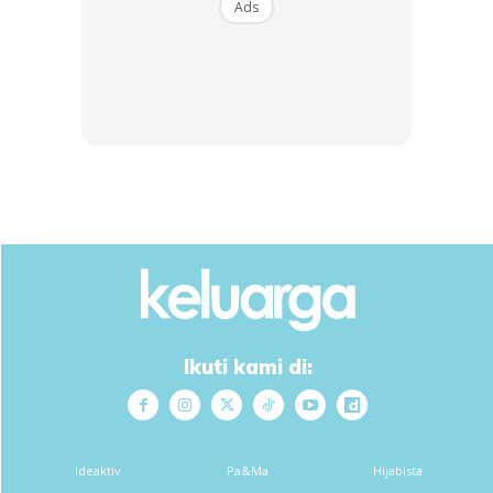
Ads
suhu kuali anggaran dibawah 500C bagi mengelakkan
lapisan non stick yang menyadur kuali rosak.
3. Jangan Keringkan Air Dalam Kuali
Jangan biarkan air dalam kuali tersejat ketika panaskan
kuali. Sebaiknya selepas kuali dicuci, lap menggunakan kain
lembut bagi mengeringkan air didalam kuali tersebut.
4. Elak Guna Peralatan Logam
Perlu tahu satu ‘kepantangan’ bagi kuali jenis non stick ini
menggunakan senduk, sudip atau sudu sekalipun yang
diperbuat daripada logam. Ini kerana bila bergesel, ia akan
Ikuti kami di:
menghakis permukaan kuali dan mengakibatkan kuali
bercalar. Sebaiknya gunalah alatan memasak yang
diperbuat daripada kayu atau plastik tahan panas.
Ideaktiv
Pa&Ma
Hijabista