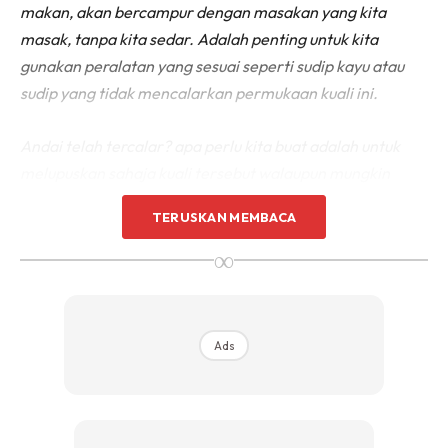
makan, akan bercampur dengan masakan yang kita
masak, tanpa kita sedar. Adalah penting untuk kita
gunakan peralatan yang sesuai seperti sudip kayu atau
sudip yang tidak mencalarkan permukaan kuali ini.
Andai telah tercalar? apa perlu kita buat adalah untuk
melupuskan sahaja kuali tersebut walaupun mungkin
ianya kuali kesayangan kita. Atau bolehlah buat hiasan di
TERUSKAN MEMBACA
dinding-dinding bukannya untuk digunakan sebagai
∞
peralatan memasak.
Ads
Ads