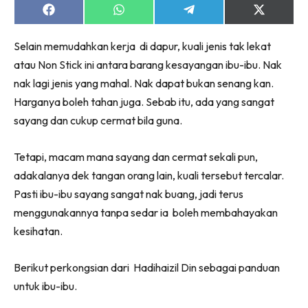
Share
Share
Share
Share
on
on
on
on
Facebook
WhatsApp
Telegram
X
Selain memudahkan kerja di dapur, kuali jenis tak lekat
(Twitter)
atau Non Stick ini antara barang kesayangan ibu-ibu. Nak
nak lagi jenis yang mahal. Nak dapat bukan senang kan.
Harganya boleh tahan juga. Sebab itu, ada yang sangat
sayang dan cukup cermat bila guna.
Tetapi, macam mana sayang dan cermat sekali pun,
adakalanya dek tangan orang lain, kuali tersebut tercalar.
Pasti ibu-ibu sayang sangat nak buang, jadi terus
menggunakannya tanpa sedar ia boleh membahayakan
kesihatan.
Berikut perkongsian dari Hadihaizil Din sebagai panduan
untuk ibu-ibu.