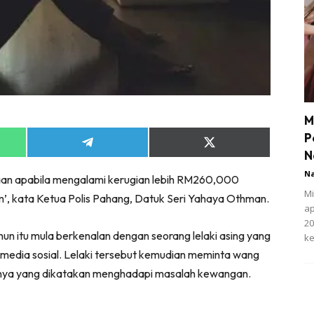
M
P
Share
Share
N
on
on
App
Telegram
X
N
an apabila mengalami kerugian lebih RM260,000
(Twitter)
Mi
m’, kata Ketua Polis Pahang, Datuk Seri Yahaya Othman.
ap
20
un itu mula berkenalan dengan seorang lelaki asing yang
ke
 media sosial. Lelaki tersebut kemudian meminta wang
nya yang dikatakan menghadapi masalah kewangan.