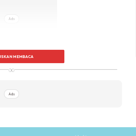
Ads
USKAN MEMBACA
∞
Ads