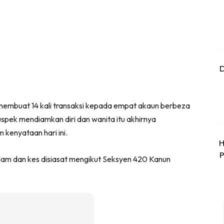
D
membuat 14 kali transaksi kepada empat akaun berbeza
spek mendiamkan diri dan wanita itu akhirnya
m kenyataan hari ini.
H
P
alam dan kes disiasat mengikut Seksyen 420 Kanun