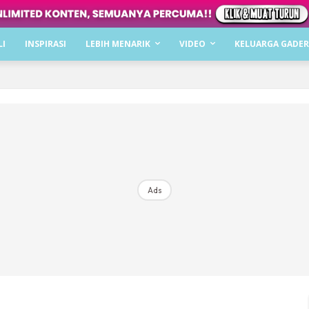
Dapatkan cerita, perkongsian dan info menarik. F
LI
INSPIRASI
LEBIH MENARIK
VIDEO
KELUARGA GADER
Dengan ini saya bersetuju dengan
Terma Penggunaan
dan
P
Langgan Sekarang
Langganan anda telah diterima. Terima kasih!
Ads
Mencari bahagia bersama KELUARGA?
Download dan baca sekarang di
KLIK DI SEENI