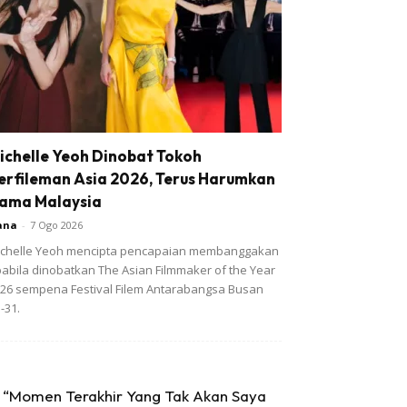
ichelle Yeoh Dinobat Tokoh
erfileman Asia 2026, Terus Harumkan
ama Malaysia
ana
-
7 Ogo 2026
chelle Yeoh mencipta pencapaian membanggakan
abila dinobatkan The Asian Filmmaker of the Year
26 sempena Festival Filem Antarabangsa Busan
-31.
“Momen Terakhir Yang Tak Akan Saya