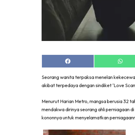
Share
Share
on
on
Facebook
Whats
Seorang wanita terpaksa menelan kekecewa
akibat terpedaya dengan sindiket ‘Love Sca
Menurut Harian Metro, mangsa berusia 32 tah
mendakwa dirinya seorang ahli perniagaan di
kononnya untuk menyelamatkan perniagaan