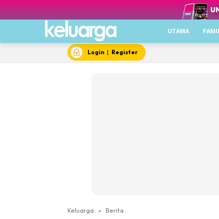
UTAMA
FAMI
Login
|
Register
Keluarga
»
Berita