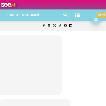
ree jer!
KONGSI PENGALAMAN
NEW
olisi Privasi