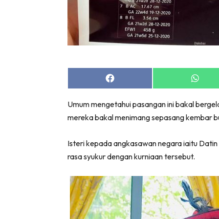
Share
Share
on
on
Facebook
Whats
Umum mengetahui pasangan ini bakal bergela
mereka bakal menimang sepasang kembar buat
Isteri kepada angkasawan negara iaitu Datin
rasa syukur dengan kurniaan tersebut.