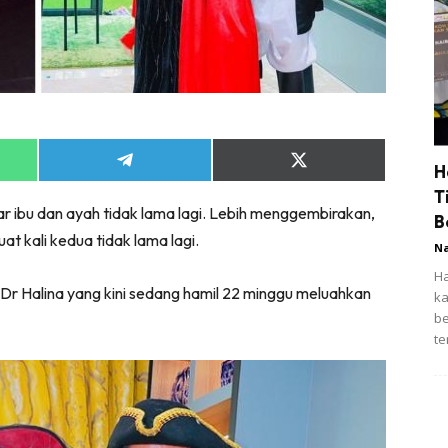
Share
Share
H
on
on
T
App
Telegram
X
r ibu dan ayah tidak lama lagi. Lebih menggembirakan,
(Twitter)
B
 kali kedua tidak lama lagi.
N
Ha
 Dr Halina yang kini sedang hamil 22 minggu meluahkan
ka
be
te