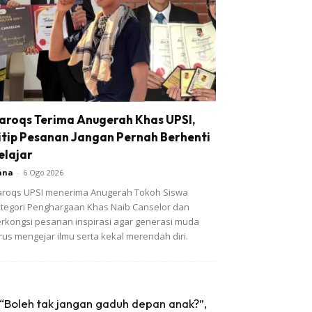
aroqs Terima Anugerah Khas UPSI,
itip Pesanan Jangan Pernah Berhenti
elajar
ana
-
6 Ogo 2026
roqs UPSI menerima Anugerah Tokoh Siswa
tegori Penghargaan Khas Naib Canselor dan
rkongsi pesanan inspirasi agar generasi muda
rus mengejar ilmu serta kekal merendah diri.
“Boleh tak jangan gaduh depan anak?”,