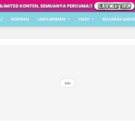
Dapatkan cerita, perkongsian dan info menarik. F
LI
INSPIRASI
LEBIH MENARIK
VIDEO
KELUARGA GADER
Dengan ini saya bersetuju dengan
Terma Penggunaan
dan
P
Langgan Sekarang
Langganan anda telah diterima. Terima kasih!
Ads
Mencari bahagia bersama KELUARGA?
Download dan baca sekarang di
KLIK DI SEENI