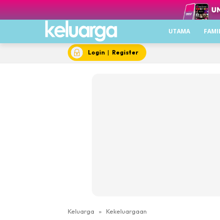
UTAMA
FAMI
Login
|
Register
Keluarga
»
Kekeluargaan