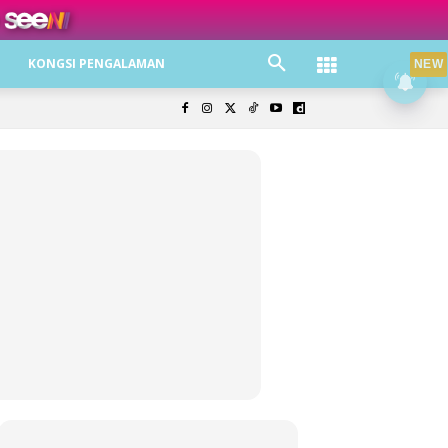
ree jer!
KONGSI PENGALAMAN
NEW
olisi Privasi