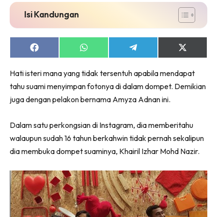
Isi Kandungan
Share
Share
Share
Share
on
on
on
on
Facebook
WhatsApp
Telegram
X
Hati isteri mana yang tidak tersentuh apabila mendapat
(Twitter)
tahu suami menyimpan fotonya di dalam dompet. Demikian
juga dengan pelakon bernama Amyza Adnan ini.
Dalam satu perkongsian di Instagram, dia memberitahu
walaupun sudah 16 tahun berkahwin tidak pernah sekalipun
dia membuka dompet suaminya, Khairil Izhar Mohd Nazir.