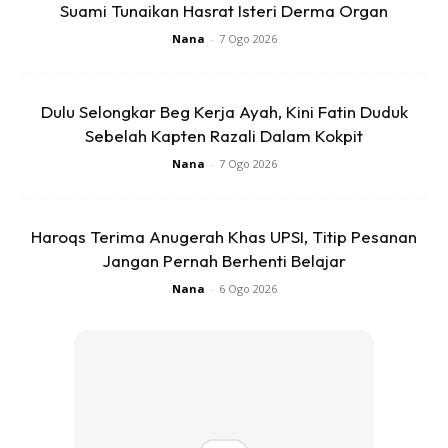
Suami Tunaikan Hasrat Isteri Derma Organ
Nana
-
7 Ogo 2026
Dulu Selongkar Beg Kerja Ayah, Kini Fatin Duduk
Sebelah Kapten Razali Dalam Kokpit
Nana
-
7 Ogo 2026
Haroqs Terima Anugerah Khas UPSI, Titip Pesanan
Jangan Pernah Berhenti Belajar
Nana
-
6 Ogo 2026
But like my case… tu gambar kak kaaia masa dara chuols.
Masa dia angau kan kak kaaia ?.. auwww ,so u sakit ni i
layan you bagai menatang minyak yg penuh. Kalau bukan