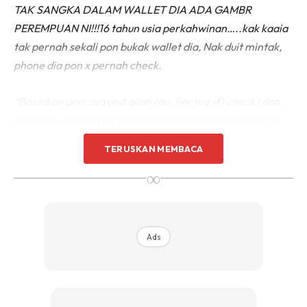
TAK SANGKA DALAM WALLET DIA ADA GAMBR
PEREMPUAN NI!!!16 tahun usia perkahwinan…..kak kaaia
tak pernah sekali pon bukak wallet dia,
Nak duit mintak,
phone dia pon x pernah check.
“Based on percaya and allah tau. For me,if i check i dah
mula ada feeling yg x baik, which is rasa tak percaya.so
jauhkan perangai insecure ni tau.
TERUSKAN MEMBACA
∞
Ads
Ads