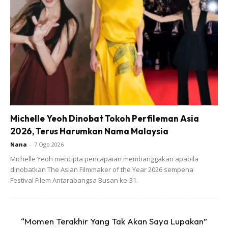
hubungan musibah tu. . Tak pon bipa ko sakit, panggil
crush kononya tu jaga kau. Layak kan.
Ads
Michelle Yeoh Dinobat Tokoh Perfileman Asia
2026, Terus Harumkan Nama Malaysia
Nana
-
7 Ogo 2026
Michelle Yeoh mencipta pencapaian membanggakan apabila
dinobatkan The Asian Filmmaker of the Year 2026 sempena
Festival Filem Antarabangsa Busan ke-31.
“Momen Terakhir Yang Tak Akan Saya Lupakan”