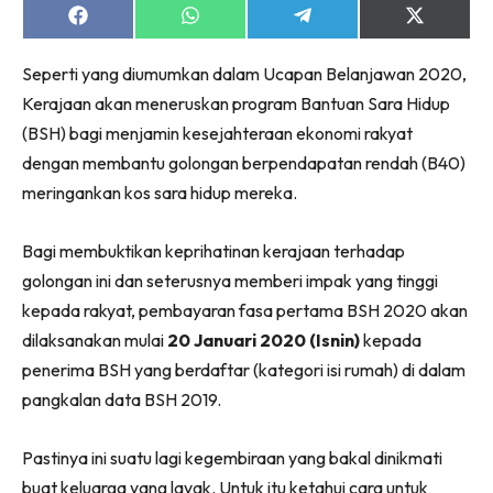
Share
Share
Share
Share
on
on
on
on
Facebook
WhatsApp
Telegram
X
Seperti yang diumumkan dalam Ucapan Belanjawan 2020,
(Twitter)
Kerajaan akan meneruskan program Bantuan Sara Hidup
(BSH) bagi menjamin kesejahteraan ekonomi rakyat
dengan membantu golongan berpendapatan rendah (B40)
meringankan kos sara hidup mereka.
Bagi membuktikan keprihatinan kerajaan terhadap
golongan ini dan seterusnya memberi impak yang tinggi
kepada rakyat, pembayaran fasa pertama BSH 2020 akan
dilaksanakan mulai
20 Januari 2020 (Isnin)
kepada
penerima BSH yang berdaftar (kategori isi rumah) di dalam
pangkalan data BSH 2019.
Pastinya ini suatu lagi kegembiraan yang bakal dinikmati
buat keluarga yang layak. Untuk itu ketahui cara untuk