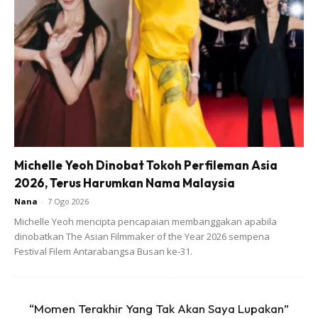
Untuk makluman, tuntutan SKK BSH 2020 bagi
kematian pemohon yang berlaku mulai 1 Januari 2020
masih belum dibuka atau belum boleh dibuat di Bank
Simpanan Nasional (BSN). Tarikh mula tuntutan ini akan
dimaklumkan semula.
Michelle Yeoh Dinobat Tokoh Perfileman Asia
2026, Terus Harumkan Nama Malaysia
Tarikh dan kaedah pembayaran
Nana
-
7 Ogo 2026
Michelle Yeoh mencipta pencapaian membanggakan apabila
Pembayaran Fasa Pertama BSH 2020 adalah secara
dinobatkan The Asian Filmmaker of the Year 2026 sempena
berikut:
Festival Filem Antarabangsa Busan ke-31.
Pengkreditan terus ke akaun – mulai
20 Januari
2020
Tunai di kaunter BSN (termasuk kategori pedalaman
“Momen Terakhir Yang Tak Akan Saya Lupakan”