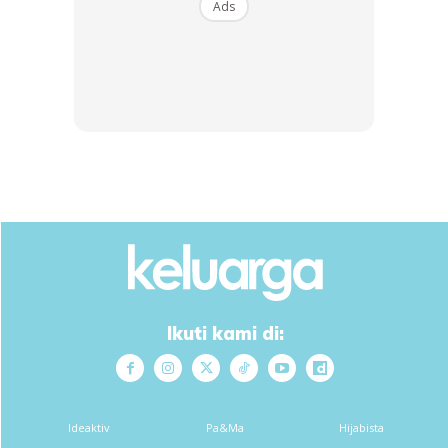
Ads
Buy Now
Buy Now
1
/
5
❮
❯
RM1000 – Pendapatan isi rumah RM 2000 dan ke bawah.
RM750 – Pendapatan isi rumah RM2001-RM3000
RM500 – Pendapatan isi rumah RM3001-RM4000
Ikuti kami di:
Dapatkan cerita, perkongsian dan info menarik. Free jer!
Ideaktiv
Pa&Ma
Hijabista