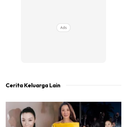
Pemohon BSH yang layak menerima bayaran Fasa
Pertama adalah Pemohon berstatus
Lulus BSH 2019
(Kategori Isi Rumah)
yang melepasi beberapa proses
Ads
tapisan daripada Agensi Kerajaan antaranya Status
Pemilikan Kenderaan yang realistik bagi golongan
berpendapatan rendah (B40).
Tuntutan Skim Khairat Kematian (SKK) BSH 2020
Cerita Keluarga Lain
Ads