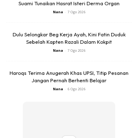
Suami Tunaikan Hasrat Isteri Derma Organ
Sabah Sarawak) – mulai
1 Februari 2020
Nana
-
7 Ogo 2026
Berikut adalah merupakan jumlah keseluruhan bayaran
yang diperolehi.
Dulu Selongkar Beg Kerja Ayah, Kini Fatin Duduk
Sebelah Kapten Razali Dalam Kokpit
Anda mungkin berminat dengan
Nana
-
7 Ogo 2026
Haroqs Terima Anugerah Khas UPSI, Titip Pesanan
Jangan Pernah Berhenti Belajar
Nana
-
6 Ogo 2026
SHOPEE MY
SHOPEE MY
CENDAWAN RANGUP BY
[500g – 1kg] Frozen Halal
HERO CHEF
Dimsum / Dimsum Sejuk
B...
RM14.6
RM24
RM14.6
RM49