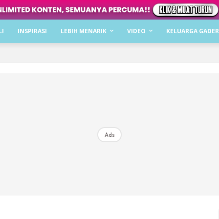
Dapatkan cerita, perkongsian dan info menarik. F
LI
INSPIRASI
LEBIH MENARIK
VIDEO
KELUARGA GADER
Dengan ini saya bersetuju dengan
Terma Penggunaan
dan
P
Langgan Sekarang
Langganan anda telah diterima. Terima kasih!
Ads
Mencari bahagia bersama KELUARGA?
Download dan baca sekarang di
KLIK DI SEENI