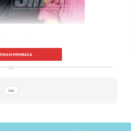
r: Sinar Harian
.
enjelaskan isterinya, Nor Aida Mohamad, 30, sepatutnya
USKAN MEMBACA
ipaksa masuk ke hospital pada Isnin lalu kerana berlaku
∞
Ads
Ads