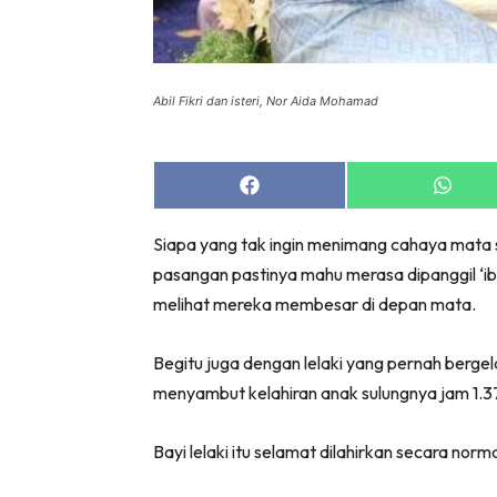
Abil Fikri dan isteri, Nor Aida Mohamad
Share
Share
on
on
Facebook
Whats
Siapa yang tak ingin menimang cahaya mata
pasangan pastinya mahu merasa dipanggil ‘ibu
melihat mereka membesar di depan mata.
Begitu juga dengan lelaki yang pernah berge
menyambut kelahiran anak sulungnya jam 1.3
Bayi lelaki itu selamat dilahirkan secara norm