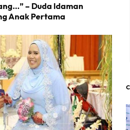
nang…” – Duda Idaman
ng Anak Pertama
C