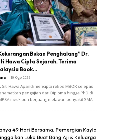
Kekurangan Bukan Penghalang” Dr.
iti Hawa Cipta Sejarah, Terima
alaysia Book...
ana
-
10 Ogo 2026
. Siti Hawa Apandi mencipta rekod MBOR selepas
namatkan pengajian dari Diploma hingga PhD di
PSA meskipun berjuang melawan penyakit SMA.
anya 49 Hari Bersama, Pemergian Kayla
inggalkan Luka Buat Bang Aji & Keluarga