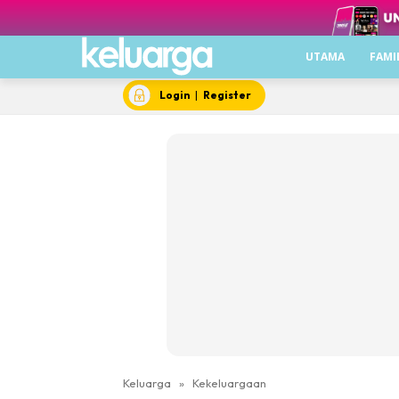
UTAMA
FAMI
Login
|
Register
Keluarga
»
Kekeluargaan