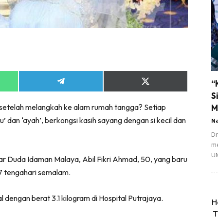
“
Share
Share
on
on
S
App
Telegram
X
 setelah melangkah ke alam rumah tangga? Setiap
M
(Twitter)
’ dan ‘ayah’, berkongsi kasih sayang dengan si kecil dan
N
Dr
me
UM
lar Duda Idaman Malaya, Abil Fikri Ahmad, 50, yang baru
7 tengahari semalam.
al dengan berat 3.1 kilogram di Hospital Putrajaya.
H
T