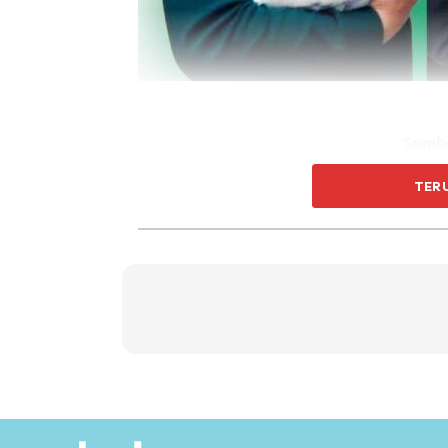
Sumbe
Menerusi Sinar Harian, pakar motivasi itu m
TER
dijangka bersalin pada 24 September tetapi d
pendarahan.