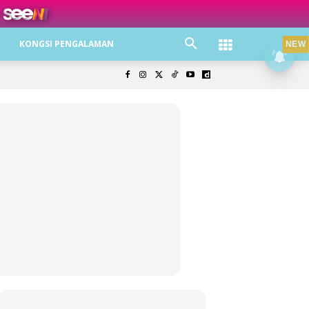
ree jer!
KONGSI PENGALAMAN
NEW
olisi Privasi