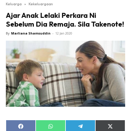
Keluarga
»
Kekeluargaan
Ajar Anak Lelaki Perkara Ni
Sebelum Dia Remaja. Sila Takenote!
By
Marliana Shamsuddin
-
12 Jan 2020
Share
Share
Share
Share