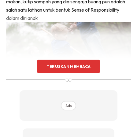
makan, kutip sampah yang dia sengaja buang pun adalah
salah satu latihan untuk bentuk Sense of Responsibility
dalam diri anak
TERUSKAN MEMBACA
∞
3. Ajar anak lelaki tentang Personal Hygiene & Cleanliness
Ads
– banyak anak lelaki bertukar menjadi pengotor bila
berjauhan dengan mak ayah contohnya di asrama.
Rupanya kerana kita lupa nak ajar anak lelaki kita tentang