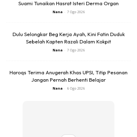
Suami Tunaikan Hasrat Isteri Derma Organ
Nana
-
7 Ogo 2026
Dulu Selongkar Beg Kerja Ayah, Kini Fatin Duduk
Sebelah Kapten Razali Dalam Kokpit
Nana
-
7 Ogo 2026
SHOPEE MY
SHOPEE MY
CENDAWAN RANGUP BY
[500g – 1kg] Frozen Halal
HERO CHEF
Dimsum / Dimsum Sejuk
Haroqs Terima Anugerah Khas UPSI, Titip Pesanan
B...
Jangan Pernah Berhenti Belajar
RM14.6
RM24
RM14.6
RM49
Nana
-
6 Ogo 2026
Buy Now
Buy Now
1
/
5
❮
❯