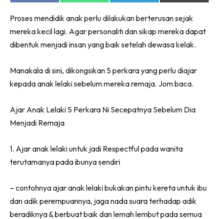
on
on
on
on
Facebook
WhatsApp
Telegram
X
Proses mendidik anak perlu dilakukan berterusan sejak
(Twitter)
mereka kecil lagi. Agar personaliti dan sikap mereka dapat
dibentuk menjadi insan yang baik setelah dewasa kelak.
Manakala di sini, dikongsikan 5 perkara yang perlu diajar
kepada anak lelaki sebelum mereka remaja. Jom baca.
​Ajar Anak Lelaki 5 Perkara Ni Secepatnya Sebelum Dia
Menjadi Remaja
1. Ajar anak lelaki untuk jadi Respectful pada wanita
terutamanya pada ibunya sendiri
– contohnya ajar anak lelaki bukakan pintu kereta untuk ibu
dan adik perempuannya, jaga nada suara terhadap adik
beradiknya & berbuat baik dan lemah lembut pada semua