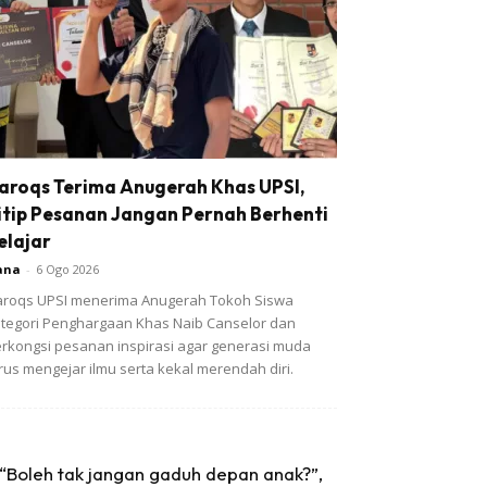
aroqs Terima Anugerah Khas UPSI,
itip Pesanan Jangan Pernah Berhenti
elajar
ana
-
6 Ogo 2026
roqs UPSI menerima Anugerah Tokoh Siswa
tegori Penghargaan Khas Naib Canselor dan
rkongsi pesanan inspirasi agar generasi muda
rus mengejar ilmu serta kekal merendah diri.
“Boleh tak jangan gaduh depan anak?”,