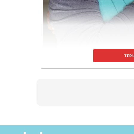
TER
Menerusi perkongsian terbarunya di laman i
kandungannya kini sudah mencecah 3.0 kilog
“Sekarang sudah masuk minggu ke 31, kemb
3.0 kg untuk kedua-duanya.