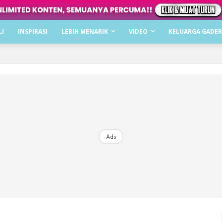
Dapatkan cerita, perkongsian dan info menarik. F
LI
INSPIRASI
LEBIH MENARIK
VIDEO
KELUARGA GADER
Dengan ini saya bersetuju dengan
Terma Penggunaan
dan
P
Langgan Sekarang
Langganan anda telah diterima. Terima kasih!
Ads
Mencari bahagia bersama KELUARGA?
Download dan baca sekarang di
KLIK DI SEENI