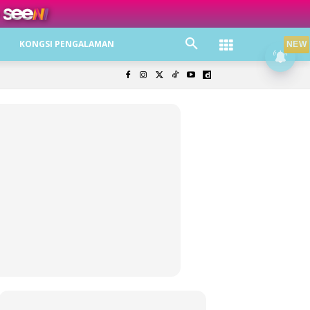
ree jer!
KONGSI PENGALAMAN
NEW
olisi Privasi