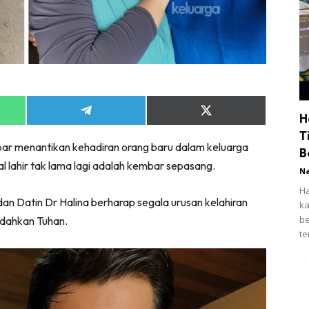
Share
Share
H
on
on
T
App
Telegram
X
ar menantikan kehadiran orang baru dalam keluarga
(Twitter)
B
kal lahir tak lama lagi adalah kembar sepasang.
N
Ha
an Datin Dr Halina berharap segala urusan kelahiran
ka
be
udahkan Tuhan.
te