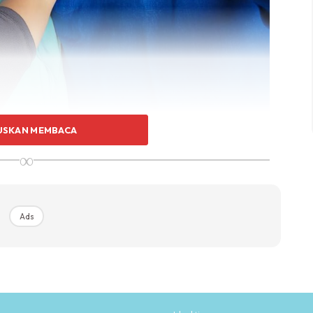
USKAN MEMBACA
nstagram, Dr Halina memberitahu berat anak dalam
∞
ram (KG).
ar masing-masing berat mencecah 1.5kg. Secara total
Ads