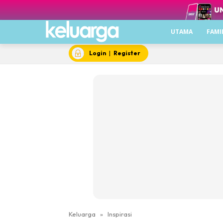
UTAMA
FAMI
Login
|
Register
Keluarga
»
Inspirasi