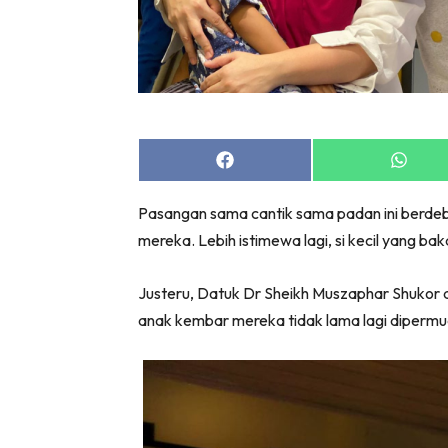
Share
Share
on
on
Facebook
Whats
Pasangan sama cantik sama padan ini berdeb
mereka. Lebih istimewa lagi, si kecil yang ba
Justeru, Datuk Dr Sheikh Muszaphar Shukor d
anak kembar mereka tidak lama lagi diperm