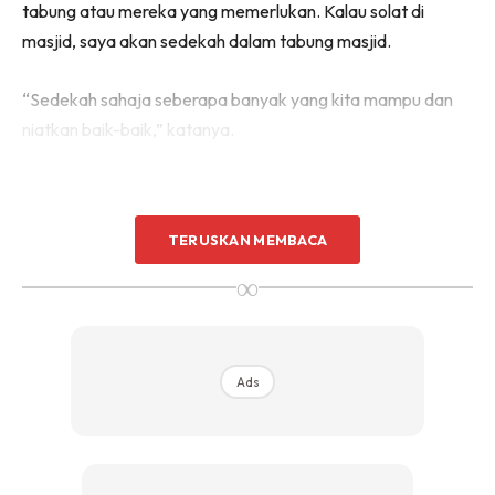
tabung atau mereka yang memerlukan. Kalau solat di
masjid, saya akan sedekah dalam tabung masjid.
“Sedekah sahaja seberapa banyak yang kita mampu dan
niatkan baik-baik,” katanya.
TERUSKAN MEMBACA
∞
Ads
Ads
Bukan itu sahaja, pelawak yang berusia 34 tahun itu tidak