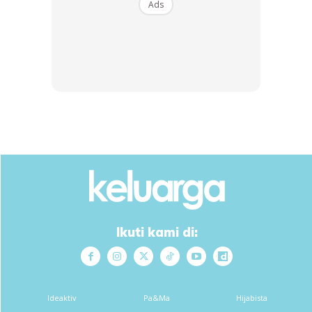
Ads
Dengan ini saya bersetuju dengan
Terma Penggunaan
dan
Polisi
Privasi
Langgan Sekarang
Mencari bahagia bersama KELUARGA?
Download dan baca sekarang di
Ikuti kami di:
KLIK DI SEENI
Ideaktiv
Pa&Ma
Hijabista