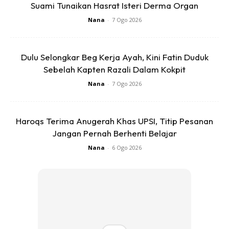
B...
Suami Tunaikan Hasrat Isteri Derma Organ
RM14.6
RM24
RM14.6
RM49
Nana
-
7 Ogo 2026
Buy Now
Buy Now
Dulu Selongkar Beg Kerja Ayah, Kini Fatin Duduk
Sebelah Kapten Razali Dalam Kokpit
1
/
5
❮
❯
Nana
-
7 Ogo 2026
Dalam pada itu, Amir mengakui lebih selesa dan tenang
dengan perniagaan yang diusahakan dan bersyukur kian
Haroqs Terima Anugerah Khas UPSI, Titip Pesanan
mendapat sambutan daripada orang ramai.
Jangan Pernah Berhenti Belajar
Nana
-
6 Ogo 2026
Sumber: Berita Harian
Dapatkan cerita, perkongsian dan info menarik. Free jer!