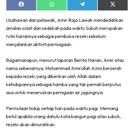
Share
Share
Share
Share
on
on
on
on
Facebook
WhatsApp
Telegram
X
Usahawan dan pelawak, Amir Raja Lawak mendedahkan
(Twitter)
amalan solat dan sedekah pada waktu Subuh merupakan
rutin hariannya sebagai pembuka rezeki sebelum
menjalankan aktiviti perniagaan.
Bagaimanapun, menurut laporan Berita Harian, Amir atau
nama sebenarnya, Mohammad Amirullah Azmi berserah
kepada rezeki yang diberikan oleh Allah dalam
kehidupannya sebagai hamba yang tak pernah berputus
asa untuk meneruskan pernigaan air jagungnya.
Permulaan hidup setiap hari pada waktu pagi. Memang
betul apabila orang dahulu kata bangun pagi atau subuh,
rezeki akan dimurahkan.