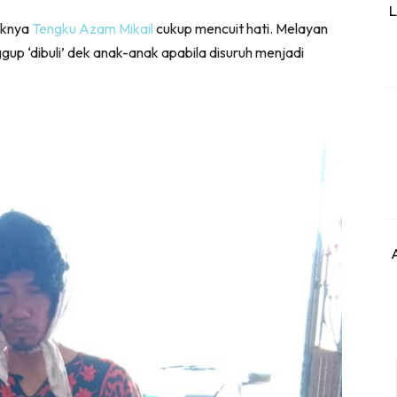
L
oknya
Tengku Azam Mikail
cukup mencuit hati. Melayan
p ‘dibuli’ dek anak-anak apabila disuruh menjadi