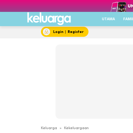
UTAMA
FAMI
Login
|
Register
Keluarga
»
Kekeluargaan