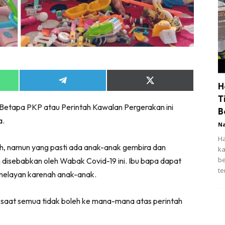
Share
Share
H
on
on
T
App
Telegram
X
ni. Betapa PKP atau Perintah Kawalan Pergerakan ini
(Twitter)
B
a.
N
Ha
h, namun yang pasti ada anak-anak gembira dan
ka
be
n disebabkan oleh Wabak Covid-19 ini. Ibu bapa dapat
te
elayan karenah anak-anak.
 saat semua tidak boleh ke mana-mana atas perintah