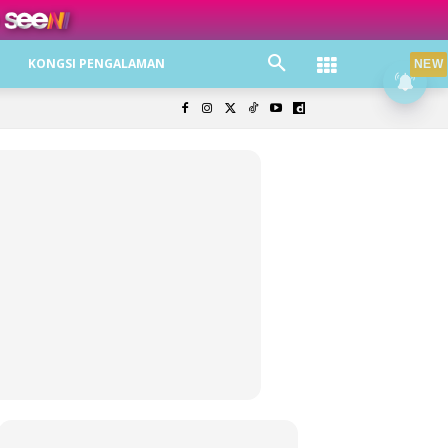
ree jer!
KONGSI PENGALAMAN
NEW
olisi Privasi