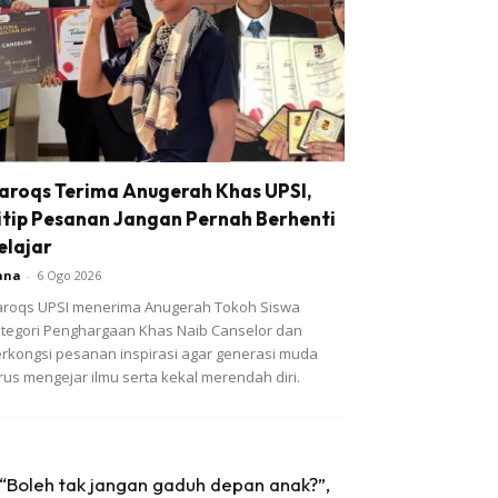
aroqs Terima Anugerah Khas UPSI,
itip Pesanan Jangan Pernah Berhenti
elajar
ana
-
6 Ogo 2026
roqs UPSI menerima Anugerah Tokoh Siswa
tegori Penghargaan Khas Naib Canselor dan
rkongsi pesanan inspirasi agar generasi muda
rus mengejar ilmu serta kekal merendah diri.
“Boleh tak jangan gaduh depan anak?”,