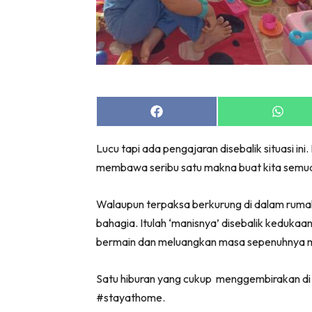
Share
Share
on
on
Facebook
Whats
Lucu tapi ada pengajaran disebalik situasi i
membawa seribu satu makna buat kita semu
Walaupun terpaksa berkurung di dalam ruma
bahagia. Itulah ‘manisnya’ disebalik kedukaa
bermain dan meluangkan masa sepenuhnya m
Satu hiburan yang cukup menggembirakan di
#stayathome.