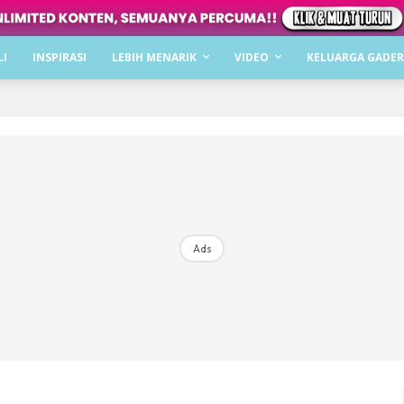
Dapatkan cerita, perkongsian dan info menarik. F
LI
INSPIRASI
LEBIH MENARIK
VIDEO
KELUARGA GADER
Dengan ini saya bersetuju dengan
Terma Penggunaan
dan
P
Langgan Sekarang
Langganan anda telah diterima. Terima kasih!
Ads
Mencari bahagia bersama KELUARGA?
Download dan baca sekarang di
KLIK DI SEENI