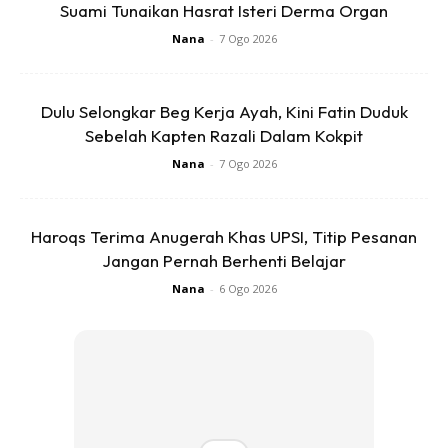
Suami Tunaikan Hasrat Isteri Derma Organ
Nana
-
7 Ogo 2026
Ads
Dulu Selongkar Beg Kerja Ayah, Kini Fatin Duduk
Sebelah Kapten Razali Dalam Kokpit
Nana
-
7 Ogo 2026
Haroqs Terima Anugerah Khas UPSI, Titip Pesanan
Benar aku belajar sesuatu hari ini.
Jangan Pernah Berhenti Belajar
Nana
-
6 Ogo 2026
Hari tu bila ada seorang bapak pukul dan dera anak dia
sampai meninggal, kita bukan main marah lagi. Macam-
macam kita kata kat dia, bapa durjanalah, bapak tak
bertanggungjawablah.
Tapi, dalam masa yang sama, samada kita sedar ataupun