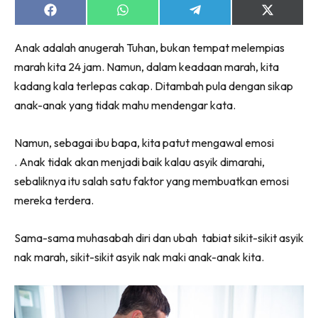
Share
Share
Share
Share
on
on
on
on
Facebook
WhatsApp
Telegram
X
Anak adalah anugerah Tuhan, bukan tempat melempias
(Twitter)
marah kita 24 jam. Namun, dalam keadaan marah, kita
kadang kala terlepas cakap. Ditambah pula dengan sikap
anak-anak yang tidak mahu mendengar kata.
Namun, sebagai ibu bapa, kita patut mengawal emosi
. Anak tidak akan menjadi baik kalau asyik dimarahi,
sebaliknya itu salah satu faktor yang membuatkan emosi
mereka terdera.
Sama-sama muhasabah diri dan ubah tabiat sikit-sikit asyik
nak marah, sikit-sikit asyik nak maki anak-anak kita.