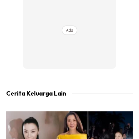
Semalam aku rasa marah sangat kat anak aku. Boleh
pulak dia tak tutup lampu kereta malam tu. Sampai ke
Ads
pagi lampu tu menyala.
Pagi ni bila aku nak start kereta aku perasan lampu tu tak
tutup. Mujur bateri kereta tak kong. Marah betul aku.
Bila anak masuk kereta senyum-senyum, aku terus buat
muka serius. Tarik muka semasam mungkin.
Cerita Keluarga Lain
Aku tanya dia ‘Kenapa Syafi tak tutup lampu kereta
malam tadi?!.. Bla.. Bateri boleh kong.. Bla.. Bla..’
Panjang aku bebel pagi tu.
Dia terperanjat. Dia menangis.