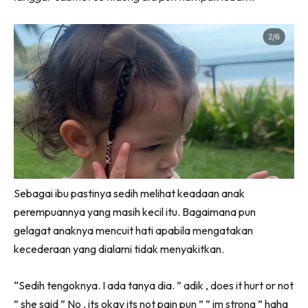
Sebagai ibu pastinya sedih melihat keadaan anak
perempuannya yang masih kecil itu. Bagaimana pun
gelagat anaknya mencuit hati apabila mengatakan
kecederaan yang dialami tidak menyakitkan.
“Sedih tengoknya. I ada tanya dia. ” adik , does it hurt or not
” she said ” No , its okay its not pain pun ” ” im strong ” haha