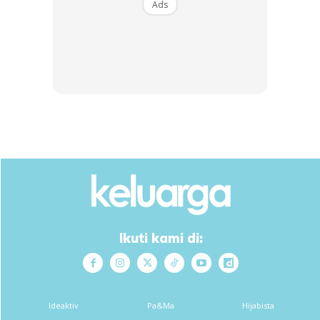
Ads
Ads
Ikuti kami di:
Ideaktiv
Pa&Ma
Hijabista