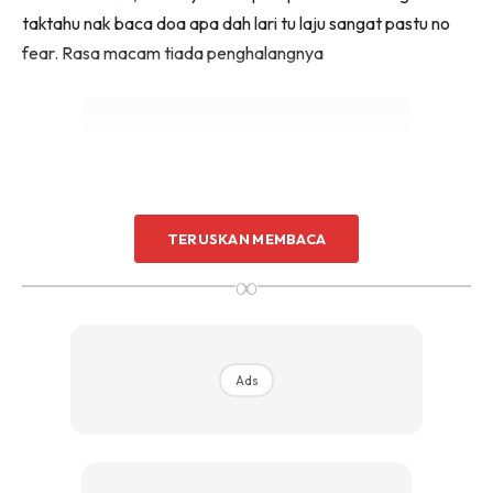
taktahu nak baca doa apa dah lari tu laju sangat pastu no
fear. Rasa macam tiada penghalangnya
Ads
TERUSKAN MEMBACA
∞
Ads
Menurut pelakon drama Tentang Bulan The Series lagi,
kejadian yang menimpa anaknya adalah kali ke dua yang
berlaku di sekolah.