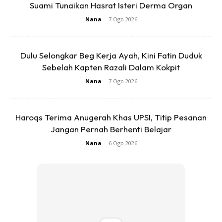
Suami Tunaikan Hasrat Isteri Derma Organ
Nana
-
7 Ogo 2026
Ads
Dulu Selongkar Beg Kerja Ayah, Kini Fatin Duduk
Sebelah Kapten Razali Dalam Kokpit
Nana
-
7 Ogo 2026
Haroqs Terima Anugerah Khas UPSI, Titip Pesanan
“Anak no2 mmg begitu. My parents said once masa kecik
Jangan Pernah Berhenti Belajar
saya lari laju langgar dinding sampai bergegar rumah
Nana
-
6 Ogo 2026
tapi lepas tu rilek je macam tiada apa berlaku
hahhahahhaha.”
“My daughter anak no 2 pon mcm ni. Yg abg rileks je. Adik
lebam sana sini kepala tu. Now dah besar sikit, kurang sgt
dah Lebam.”