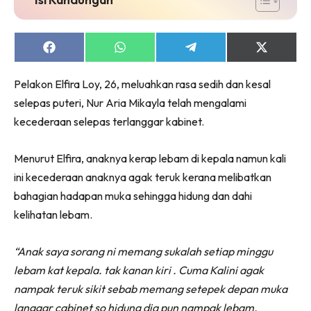
Share
Share
Share
Share
on
on
on
on
Facebook
WhatsApp
Telegram
X
Pelakon Elfira Loy, 26, meluahkan rasa sedih dan kesal
(Twitter)
selepas puteri, Nur Aria Mikayla telah mengalami
kecederaan selepas terlanggar kabinet.
Menurut Elfira, anaknya kerap lebam di kepala namun kali
ini kecederaan anaknya agak teruk kerana melibatkan
bahagian hadapan muka sehingga hidung dan dahi
kelihatan lebam.
“Anak saya sorang ni memang sukalah setiap minggu
lebam kat kepala. tak kanan kiri . Cuma Kalini agak
nampak teruk sikit sebab memang setepek depan muka
langgar cabinet so hidung dia pun nampak lebam.