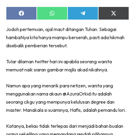
Share
Share
Share
Share
on
on
on
on
Facebook
WhatsApp
Telegram
X
Jodoh pertemuan, ajal maut ditangan Tuhan. Sebagai
(Twitter)
hambaNya kita hanya mampu berserah, pasti ada hikmah
disebalik pemberian tersebut.
TuIar dilaman twitter hari ini apabila seorang wanita
memuat naik siaran gambar majlis akad nikahnya.
Namun apa yang menarik para netizen, wanita yang
menggunakan nama akaun @AzuraOrkid itu adalah
seorang cikgu yang mempunya kelulusan degree dan
master. Manakala si suaminya, Hafis, adalah pemandu lori.
Katanya, beliau tidak terlepas dari menjadi bahan bualan
orang sekeliling yang memandang rendah pilihannya.