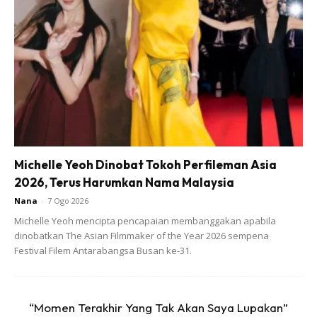
Ads
Michelle Yeoh Dinobat Tokoh Perfileman Asia
2026, Terus Harumkan Nama Malaysia
Nana
-
7 Ogo 2026
Iye betul. Suami saya bawa treller gas jenama petron &
Michelle Yeoh mencipta pencapaian membanggakan apabila
petronas. Sebelum ni bawa gas BhP.
dinobatkan The Asian Filmmaker of the Year 2026 sempena
Festival Filem Antarabangsa Busan ke-31.
“Momen Terakhir Yang Tak Akan Saya Lupakan”