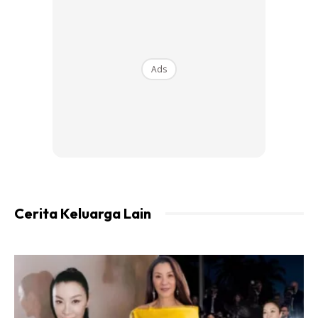
Ads
I
cikgu, suami i pemandu lori. i degree dan master, suami
SPM. Hantaran bawah 10k. Orang kampung i kutuk mak
abah, “anak pandai, kahwin kan dgn pemandu lori”.
Makcik, tak hina pon kahwin pemandu lori, kita ni hamba
yg belum tentu mulia disisi Tuhan.
Cerita Keluarga Lain
Menurut beliau, suaminya mempunya lesen lori trailer dan
bukan calang-calang syarikat lori yang suaminya bawa.