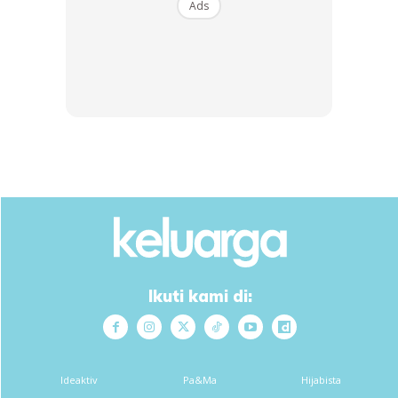
Ads
Ikuti kami di:
Ideaktiv
Pa&Ma
Hijabista