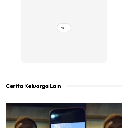
Ads
Sebenarnya mengikut kajian yang dilakukan oleh
sekumpulan pengkaji dari Jabatan Psikologi University of
Washington, prestasi kanak-kanak akan menurun sehingga
800% (8 kali ganda) apabila ibunya berada di dalam bilik
yang sama.
Lebih mengejutkan, kajian mendapati jika kanak-kanak
berusia 10 tahun dan ke bawah, peratusnya meningkat dua
Cerita Keluarga Lain
kali ganda menjadi 1600% (16 kali ganda)!