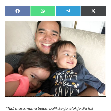
Share
Share
Share
Share
on
on
on
on
Facebook
WhatsApp
Telegram
X
(Twitter)
“Tadi masa mama belum balik kerja, elok je dia tak