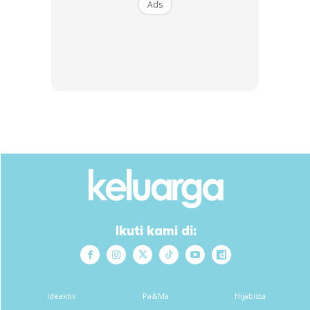
Ads
tetapi apabila mendengar suara ibu, mereka mula
melemparkan barang dan meminta makanan walaupun
sebenarnya mereka baru sahaja makan!
Ads
Ikuti kami di:
Ideaktiv
Pa&Ma
Hijabista