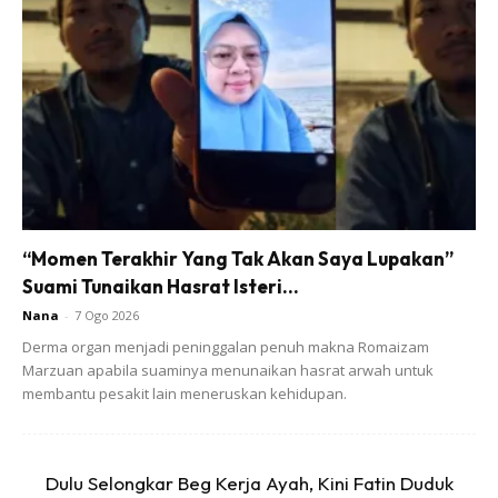
Ads
Kajian tersebut dijalankan ke atas 500 buah
keluarga yang mengukur kebergantungan kanak-
“Momen Terakhir Yang Tak Akan Saya Lupakan”
kanak itu, menangis dan merengek, menjerit,
Suami Tunaikan Hasrat Isteri...
percubaan berlaku kasar, terlupa cara untuk
Nana
-
7 Ogo 2026
berjalan atau bercakap dan bersikap seperti orang
Derma organ menjadi peninggalan penuh makna Romaizam
bodoh.
Marzuan apabila suaminya menunaikan hasrat arwah untuk
membantu pesakit lain meneruskan kehidupan.
Dulu Selongkar Beg Kerja Ayah, Kini Fatin Duduk