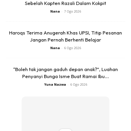
Sebelah Kapten Razali Dalam Kokpit
Nana
-
7 Ogo 2026
Haroqs Terima Anugerah Khas UPSI, Titip Pesanan
Jangan Pernah Berhenti Belajar
Nana
-
6 Ogo 2026
Menurut Profesor dalam bidang Perkahwinan dan Psikologi
Keluarga, Dr.K.P Leibowitz, dalam kajian tersebut mereka
“Boleh tak jangan gaduh depan anak?”, Luahan
mendapati kanak-kanak yang berumur 8 bulan boleh
Penyanyi Bunga Isme Buat Ramai Ibu...
bermain dengan riang dan gembira tetapi apabila melihat
Yuna Nazwa
-
6 Ogo 2026
ibunya masuk ke dalam bilik itu, perangai mereka berubah
99.9%.
Mereka mula menangis, melepaskan apa yang mereka
pegang dan meminta perhatian ibunya dengan tergesa-
gesa. Baki 0.01% pula mempunyai masalah penglihatan,