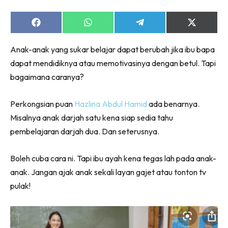
Share
Share
Share
Share
on
on
on
on
Facebook
WhatsApp
Telegram
X
Anak-anak yang sukar belajar dapat berubah jika ibu bapa
(Twitter)
dapat mendidiknya atau memotivasinya dengan betul. Tapi
bagaimana caranya?
Perkongsian puan
Hazlina Abdul Hamid
ada benarnya.
Misalnya anak darjah satu kena siap sedia tahu
pembelajaran darjah dua. Dan seterusnya.
Boleh cuba cara ni. Tapi ibu ayah kena tegas lah pada anak-
anak. Jangan ajak anak sekali layan gajet atau tonton tv
pulak!