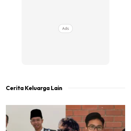
menguasai, manfaatkan cuti Nov Dec utk ulangkaji)
3. Kalau anak skrg std 2, pastikan anak bersedia utk
menduduki Peperiksaan Akhir Tahun bulan hadapan.
Ads
Pastikan anak melangkah ke std 3 2018 dgn memahami
apa yg dipelajarinya sepanjang std 2. (Jika masih belum
menguasai, manfaatkan cuti Nov Dec utk ulangkaji)
Cerita Keluarga Lain
Ads