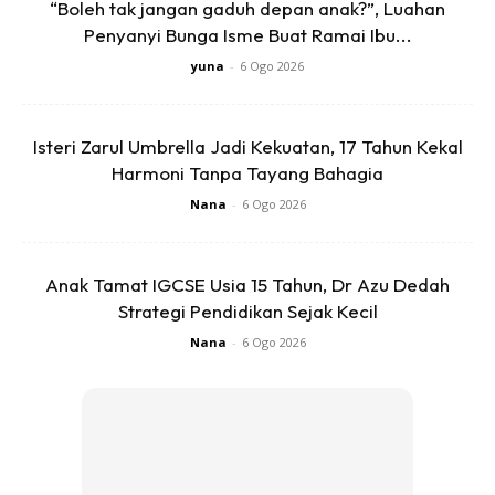
Pastikan anak melangkah ke std 6 2018 dgn memahami
“Boleh tak jangan gaduh depan anak?”, Luahan
apa yg dipelajarinya sepanjang std 4 n 5. (Jika masih
Penyanyi Bunga Isme Buat Ramai Ibu...
belum menguasai, manfaatkan cuti Nov Dec utk
yuna
-
6 Ogo 2026
ulangkaji)
Isteri Zarul Umbrella Jadi Kekuatan, 17 Tahun Kekal
Harmoni Tanpa Tayang Bahagia
Nana
-
6 Ogo 2026
Ads
Anak Tamat IGCSE Usia 15 Tahun, Dr Azu Dedah
Strategi Pendidikan Sejak Kecil
Nana
-
6 Ogo 2026