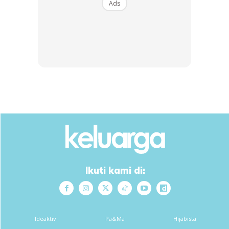
Ads
Ikuti kami di:
Sumber:
www.kosmo.com.my
dan FB
Mohd
Ridzuan Abdul Manaf
Ideaktiv
Pa&Ma
Hijabista