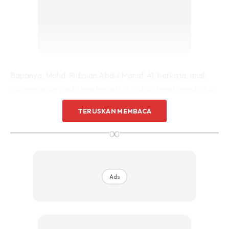
Bapanya, Mohd. Ridzuan Abdul Manaf, 41, berkata, anak
sulungnya daripada lima beradik itu tidak dapat menduduki
UPSR setelah menerima nasihat doktor.
TERUSKAN MEMBACA
∞
“Along (Mohd. Rusyaidi) nak ambil UPSR di hospital, tetapi
doktor mahu dia berehat kerana masih lagi menjalani
rawatan untuk mengetahui tahap kanser yang dihidapi,”
katanya.
Ads