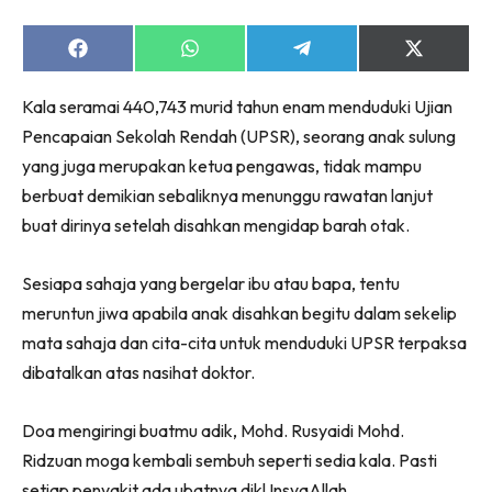
Share
Share
Share
Share
on
on
on
on
Facebook
WhatsApp
Telegram
X
Kala seramai 440,743 murid tahun enam menduduki Ujian
(Twitter)
Pencapaian Sekolah Rendah (UPSR), seorang anak sulung
yang juga merupakan ketua pengawas, tidak mampu
berbuat demikian sebaliknya menunggu rawatan lanjut
buat dirinya setelah disahkan mengidap barah otak.
Sesiapa sahaja yang bergelar ibu atau bapa, tentu
meruntun jiwa apabila anak disahkan begitu dalam sekelip
mata sahaja dan cita-cita untuk menduduki UPSR terpaksa
dibatalkan atas nasihat doktor.
Doa mengiringi buatmu adik, Mohd. Rusyaidi Mohd.
Ridzuan moga kembali sembuh seperti sedia kala. Pasti
setiap penyakit ada ubatnya dik! InsyaAllah.