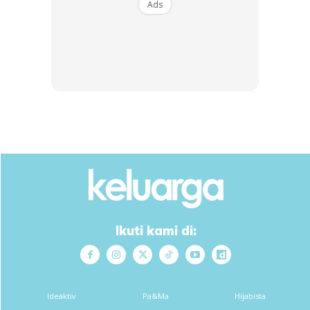
Ads
Ads
Ikuti kami di:
Ideaktiv
Pa&Ma
Hijabista