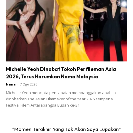
Jom tonton kisah Hikayat 1001 Malam yang dibawakan oleh
Bintang Kecil.
Michelle Yeoh Dinobat Tokoh Perfileman Asia
Ads
2026, Terus Harumkan Nama Malaysia
Nana
-
7 Ogo 2026
Michelle Yeoh mencipta pencapaian membanggakan apabila
dinobatkan The Asian Filmmaker of the Year 2026 sempena
Festival Filem Antarabangsa Busan ke-31.
“Momen Terakhir Yang Tak Akan Saya Lupakan”