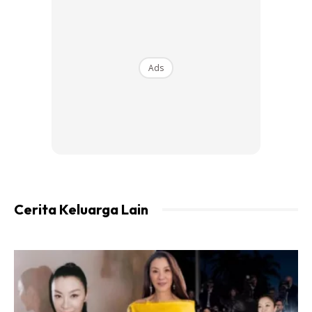
mengeluarkan simpanan sehingga maksimum RM10,000.
Ads
Ads
Cerita Keluarga Lain
KWSP dalam satu kenyataan memaklumkan, pengeluaran
khas ini merupakan yang terakhir akan dilakukan dan tidak
ada lagi skim pengeluaran khas selepas ini.
Sumber :
Astro Awani