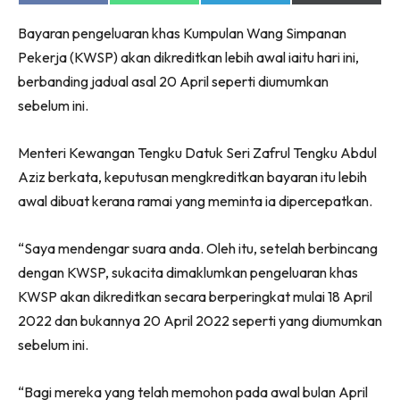
on
on
on
on
Facebook
WhatsApp
Telegram
X
Bayaran pengeluaran khas Kumpulan Wang Simpanan
(Twitter)
Pekerja (KWSP) akan dikreditkan lebih awal iaitu hari ini,
berbanding jadual asal 20 April seperti diumumkan
sebelum ini.
Menteri Kewangan Tengku Datuk Seri Zafrul Tengku Abdul
Aziz berkata, keputusan mengkreditkan bayaran itu lebih
awal dibuat kerana ramai yang meminta ia dipercepatkan.
“Saya mendengar suara anda. Oleh itu, setelah berbincang
dengan KWSP, sukacita dimaklumkan pengeluaran khas
KWSP akan dikreditkan secara berperingkat mulai 18 April
2022 dan bukannya 20 April 2022 seperti yang diumumkan
sebelum ini.
“Bagi mereka yang telah memohon pada awal bulan April