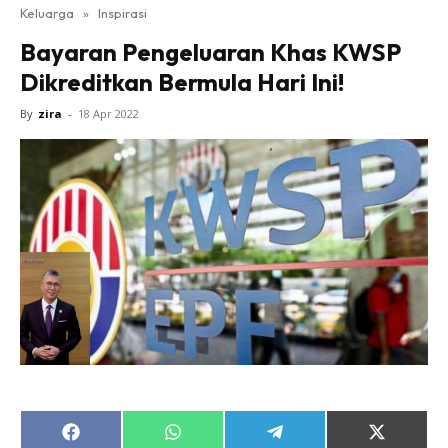
Keluarga
»
Inspirasi
Bayaran Pengeluaran Khas KWSP
Dikreditkan Bermula Hari Ini!
By
zira
-
18 Apr 2022
Share
Share
Share
Share