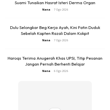
Suami Tunaikan Hasrat Isteri Derma Organ
Nana
-
7 Ogo 2026
Dulu Selongkar Beg Kerja Ayah, Kini Fatin Duduk
Sebelah Kapten Razali Dalam Kokpit
Nana
-
7 Ogo 2026
Bulan puasa ni masa untuk kita tambah pahaladengan
Haroqs Terima Anugerah Khas UPSI, Titip Pesanan
membuat amal ibadah. Jom didik jiwa mendekati keluarga
Jangan Pernah Berhenti Belajar
sakinah.
Nana
-
6 Ogo 2026