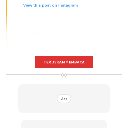
View this post on Instagram
TERUSKAN MEMBACA
∞
A Post Shared By Tengku Zafrul 🇲🇾 (@tzafrul_aziz)
Ads
Permohonan untuk pengeluaran khas KWSP ini telah dibuka
bermula pada 1 April lalu setelah kerajaan bersetuju untuk
membenarkan pencarum berusia bawah 55 tahun untuk