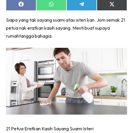
Share
Share
Share
Share
on
on
on
on
Facebook
WhatsApp
Telegram
X
Siapa yang tak sayang suami atau isteri kan. Jom semak 21
(Twitter)
petua nak eratkan kasih sayang. Mesti buat supaya
rumahtangga bahagia.
21 Petua Eratkan Kasih Sayang Suami Isteri