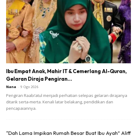
sayang.
Ads
Ibu Empat Anak, Mahir IT & Cemerlang Al-Quran,
Gelaran Diraja Pengiran...
Nana
-
9 Ogo 2026
Pengiran Raabi’atul menjadi perhatian selepas gelaran dirajanya
ditarik serta-merta. Kenali latar belakang, pendidikan dan
11. Amalkan sembahyang berjemaah semasa di rumah,
pencapaiannya.
berdoa bersama serta bersalam-salaman selepasnya.
12. Biasakan bergilir gelas atau pinggan semasa makan
“Dah Lama Impikan Rumah Besar Buat Ibu Ayah” Aliff