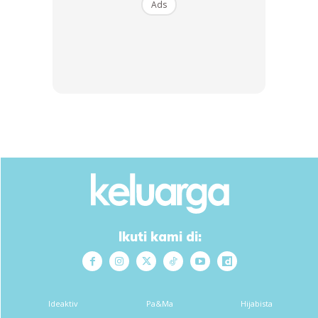
Ads
Ads
16. Sesekali tukar gaya penampilan agar ada kelainan serta
untuk mengelakkan pasangan merasa jemu.
Ikuti kami di:
Anda mungkin berminat dengan
Ideaktiv
Pa&Ma
Hijabista