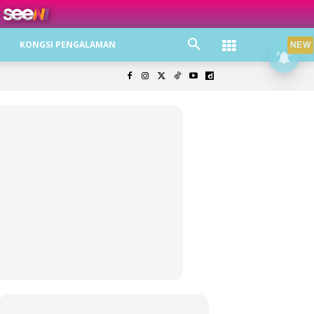
ree jer!
KONGSI PENGALAMAN
NEW
olisi Privasi