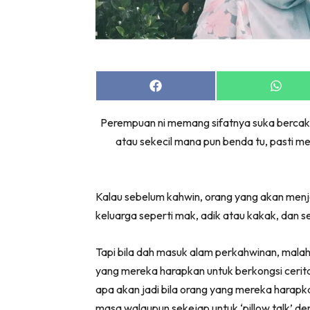
Share
Share
on
on
Facebook
Whats
Perempuan ni memang sifatnya suka bercakap,
atau sekecil mana pun benda tu, pasti me
Kalau sebelum kahwin, orang yang akan menj
keluarga seperti mak, adik atau kakak, dan se
Tapi bila dah masuk alam perkahwinan, mala
yang mereka harapkan untuk berkongsi cerit
apa akan jadi bila orang yang mereka harap
masa walaupun sekejap untuk ‘pillow talk’ d