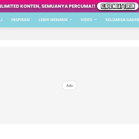
Dapatkan cerita, perkongsian dan info menarik. F
LI
INSPIRASI
LEBIH MENARIK
VIDEO
KELUARGA GADER
Dengan ini saya bersetuju dengan
Terma Penggunaan
dan
P
Langgan Sekarang
Langganan anda telah diterima. Terima kasih!
Ads
Mencari bahagia bersama KELUARGA?
Download dan baca sekarang di
KLIK DI SEENI