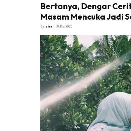
Bertanya, Dengar Ceri
Masam Mencuka Jadi S
By
zira
-
8 Dis 2020