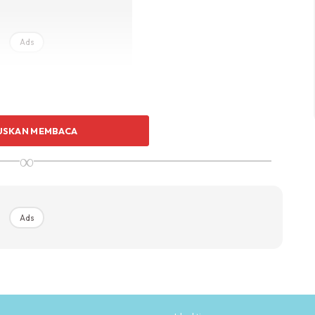
Ads
USKAN MEMBACA
∞
sa dia makin jauh dari isteri. Kalau dulu dia balik kerja,
Ads