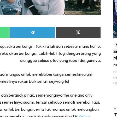
Share
Share
on
on
App
Telegram
X
“
 suka berkongsi. Tak kira lah dari sebesar mana hal tu,
(Twitter)
S
reka akan berkongsi. Lebih-lebih lagi dengan orang yang
M
dianggap selesa atau yang rapat dengannya.
N
Dr
adi mangsa untuk mereka berkongsi semestinya ahli
me
mestinya rakan baik sehati sejiwa gitu!
UM
h dah beranak pinak, sememangnya the one and only
a semestinya suami, teman sehidup semati mereka. Tapi,
H
kan untuk berkongsi cerita tak mampu untuk meluangkan
T
engan mereka? Jom ikuti perkongsian dari Dr
Redza