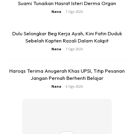
Suami Tunaikan Hasrat Isteri Derma Organ
Nana
-
7 Ogo 2026
Dulu Selongkar Beg Kerja Ayah, Kini Fatin Duduk
Sebelah Kapten Razali Dalam Kokpit
Nana
-
7 Ogo 2026
Bahkan, sehingga kini ia sudah mendapat lebih 6k shares.
Haroqs Terima Anugerah Khas UPSI, Titip Pesanan
Rata-rata terhibur dengan tema dan kelainan yang dibawa
Jangan Pernah Berhenti Belajar
oleh pasangan pengantin itu. Siap ada Deadpool,
Nana
-
6 Ogo 2026
Spiderman dan Masked Rider!