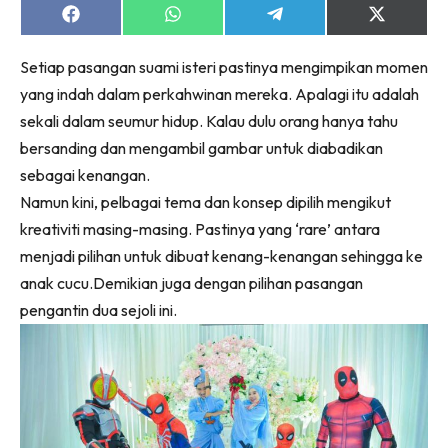
Share
Share
Share
Share
on
on
on
on
Facebook
WhatsApp
Telegram
X
Setiap pasangan suami isteri pastinya mengimpikan momen
(Twitter)
yang indah dalam perkahwinan mereka. Apalagi itu adalah
sekali dalam seumur hidup. Kalau dulu orang hanya tahu
bersanding dan mengambil gambar untuk diabadikan
sebagai kenangan.
Namun kini, pelbagai tema dan konsep dipilih mengikut
kreativiti masing-masing. Pastinya yang ‘rare’ antara
menjadi pilihan untuk dibuat kenang-kenangan sehingga ke
anak cucu.Demikian juga dengan pilihan pasangan
pengantin dua sejoli ini.