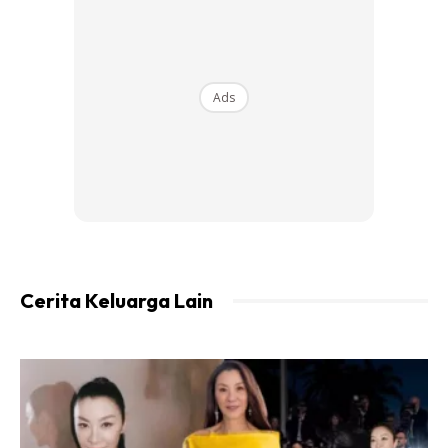
Keempat-empat abang pengantin perempuan bernama
Syahiera Sabri cukup bersahaja dan sporting mengenakan
kostum tersebut sehingga mengundang tawa netizen.
Ads
Cerita Keluarga Lain
Tema tersebut tular di laman facebook apabila jurugambar
perkahwinan Fadhil Aman Ahyat berkongsi kemeriahan