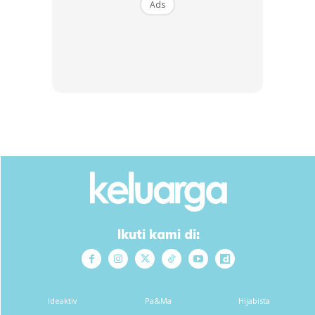
Ads
Ikuti kami di:
Ideaktiv
Pa&Ma
Hijabista