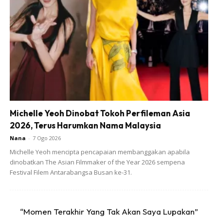
sekitar majlis perkahwinan pasangan pengantin Izzul
Azzuan dan Syahiera Sabri ini.
Michelle Yeoh Dinobat Tokoh Perfileman Asia
2026, Terus Harumkan Nama Malaysia
Nana
-
7 Ogo 2026
Michelle Yeoh mencipta pencapaian membanggakan apabila
dinobatkan The Asian Filmmaker of the Year 2026 sempena
Festival Filem Antarabangsa Busan ke-31.
“Momen Terakhir Yang Tak Akan Saya Lupakan”