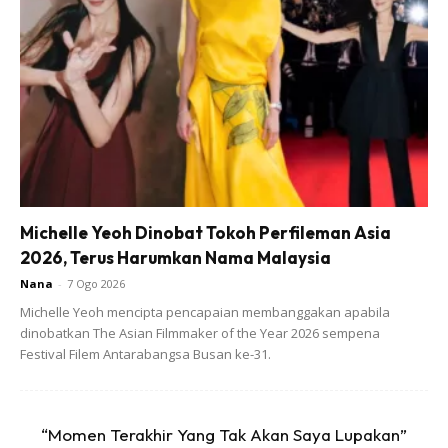
Michelle Yeoh Dinobat Tokoh Perfileman Asia
2026, Terus Harumkan Nama Malaysia
Nana
-
7 Ogo 2026
Michelle Yeoh mencipta pencapaian membanggakan apabila
dinobatkan The Asian Filmmaker of the Year 2026 sempena
Festival Filem Antarabangsa Busan ke-31.
“Bagi nubis yang belum pernah kenal apa itu cheesekut, nah
kau tataplah ni.
“Momen Terakhir Yang Tak Akan Saya Lupakan”