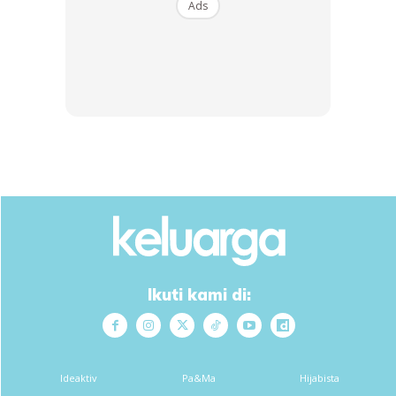
Ads
Ads
Ikuti kami di:
Ideaktiv
Pa&Ma
Hijabista
Jadi usah lihat sahaja gambar yang dikongsikan, jom kita