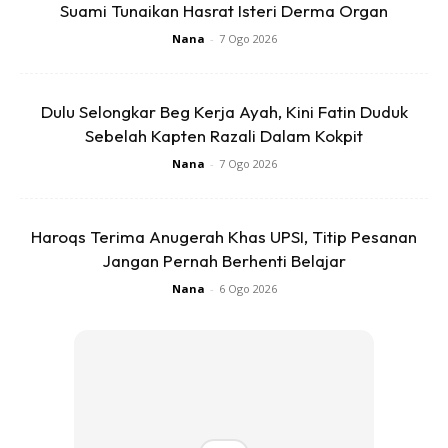
“Bagi yang pernah buat, korang mesti dah lama tak buat
Suami Tunaikan Hasrat Isteri Derma Organ
kan? Dulu ni kemain lagi, maklumlah tengah viral. Sekarang
Nana
-
7 Ogo 2026
ni asyik pengat pisang jer. Dah, esok kau cari bahan dan
buat. Benda mudah jer ni.” Tulisnya di rungan kapsyen pada
perkongsian terbarunya di facebook.
Dulu Selongkar Beg Kerja Ayah, Kini Fatin Duduk
Sebelah Kapten Razali Dalam Kokpit
Buat follower Keluarga, sila guna kod promo KELGSP5
Nana
-
7 Ogo 2026
untuk pembelian
British Polo Yuna Handbag Set
dengan
harga lebih murah hanya di
GO SHOP
Haroqs Terima Anugerah Khas UPSI, Titip Pesanan
Jangan Pernah Berhenti Belajar
Nana
-
6 Ogo 2026