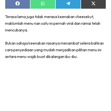
Share
Share
Share
Share
on
on
on
on
Facebook
WhatsApp
Telegram
X
Terasa lama juga tidak merasa keenakan cheesekut,
(Twitter)
maklumlah menu nan satu ini pernah viral dan ramai telah
mencubanya.
Bukan sahaja keenakan rasanya menambat selera bahkan
cara penyediaan yang mudah menjadikan pilihan menu ini
antara menu wajib buat dikalangan ibu-ibu.