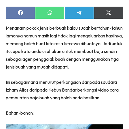
Share
Share
Share
Share
on
on
on
on
Facebook
WhatsApp
Telegram
X
Menanam pokok jenis berbuah kalau sudah bertahun-tahun
(Twitter)
lamanya namun masih lagi tidak lagi mengeluarkan hasilnya,
memang boleh buat kita rasa kecewa dibuatnya. Jadi untuk
itu, apa kata anda usahakan untuk membuat baja sendiri
sebagai agen penggalak buah dengan menggunakan tiga
jenis buah yang mudah didapati.
Ini sebagaimana menurut perkongsian daripada saudara
Izham Alias daripada Kebun Bandar berkongsi video cara
pembuatan baja buah yang boleh anda hasilkan.
Bahan-bahan: