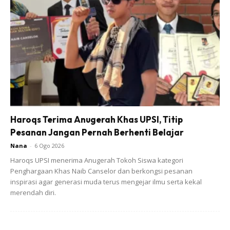
Haroqs Terima Anugerah Khas UPSI, Titip
Pesanan Jangan Pernah Berhenti Belajar
Nana
-
6 Ogo 2026
3. Tutup bekas dengan surat khabar dan perap selama
Haroqs UPSI menerima Anugerah Tokoh Siswa kategori
seminggu.
Penghargaan Khas Naib Canselor dan berkongsi pesanan
inspirasi agar generasi muda terus mengejar ilmu serta kekal
4. Setelah itu, siaplah baja buah dan bolehlah digunakan.
merendah diri.
Caranya tapis dan masukkan cecair tersebut ke dalam
bekas. Bila hendak guna ambil cecair tersebut 1 ml di