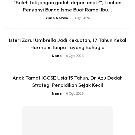
campur dengan 1 liter air.
“Boleh tak jangan gaduh depan anak?”, Luahan
Penyanyi Bunga Isme Buat Ramai Ibu...
Ekstra tips : Ketika bekas ditutup dengan surat khabar
Yuna Nazwa
-
6 Ogo 2026
pastikan jangan tutup ketat untuk pastikan proses peraman
berjalan dengan sempurna.
Isteri Zarul Umbrella Jadi Kekuatan, 17 Tahun Kekal
Harmoni Tanpa Tayang Bahagia
Nana
-
6 Ogo 2026
Anak Tamat IGCSE Usia 15 Tahun, Dr Azu Dedah
Ads
Strategi Pendidikan Sejak Kecil
Nana
-
6 Ogo 2026
Untuk lebih detail boleh tonton video di link
INI