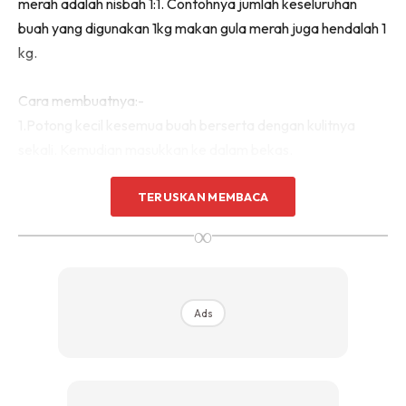
merah adalah nisbah 1:1. Contohnya jumlah keseluruhan
buah yang digunakan 1kg makan gula merah juga hendalah 1
kg.
Cara membuatnya:-
1.Potong kecil kesemua buah berserta dengan kulitnya
sekali. Kemudian masukkan ke dalam bekas.
TERUSKAN MEMBACA
∞
Ads