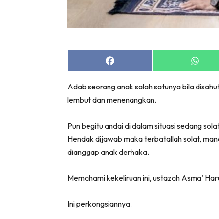
Share
Share
on
on
Facebook
Whats
Adab seorang anak salah satunya bila disa
lembut dan menenangkan.
Pun begitu andai di dalam situasi sedang sol
Hendak dijawab maka terbatallah solat, manak
dianggap anak derhaka.
Memahami kekeliruan ini, ustazah Asma’ Har
Ini perkongsiannya.