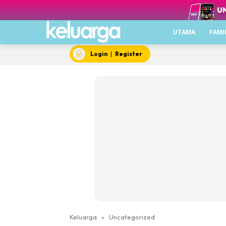
UTAMA
FAMI
Login
|
Register
Keluarga
»
Uncategorized