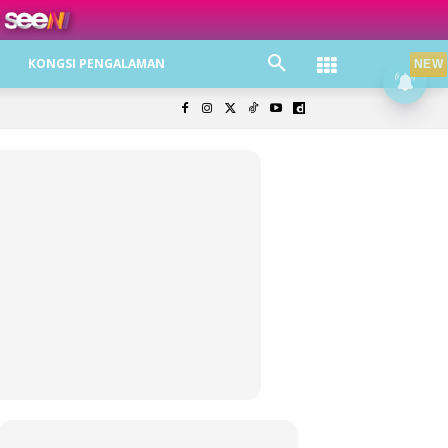
ree jer!
KONGSI PENGALAMAN
NEW
olisi Privasi