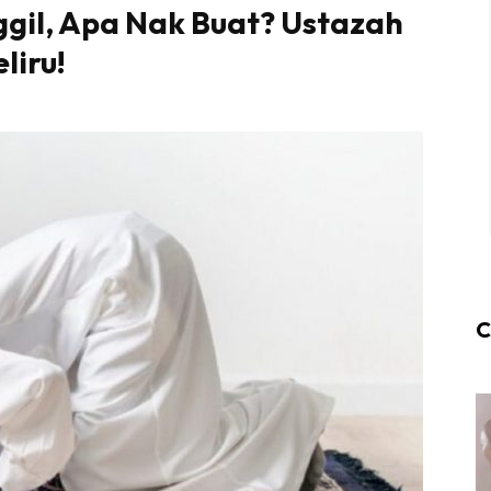
ggil, Apa Nak Buat? Ustazah
liru!
C