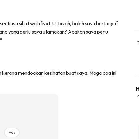
ntiasa sihat walafiyat. Ustazah, boleh saya bertanya?
l, mana yang perlu saya utamakan? Adakah saya perlu
”
D
h kerana mendoakan kesihatan buat saya. Moga doa ini
H
P
Ads