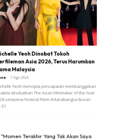
ichelle Yeoh Dinobat Tokoh
erfileman Asia 2026, Terus Harumkan
ama Malaysia
ana
-
7 Ogo 2026
chelle Yeoh mencipta pencapaian membanggakan
abila dinobatkan The Asian Filmmaker of the Year
26 sempena Festival Filem Antarabangsa Busan
-31.
“Momen Terakhir Yang Tak Akan Saya