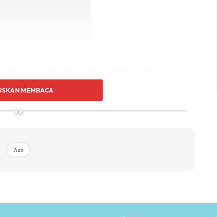
enjawab persoalan ini, kita perlu melihat kepada jenis
USKAN MEMBACA
∞
hu, maka para fuqaha’ bersepakat tidak boleh untuk
 dengan sengaja tanpa ada sebarang keuzuran. Mereka
Ads
kan amalan-amalan kamu.”
h di dalam keadaan darurat, seperti meminta