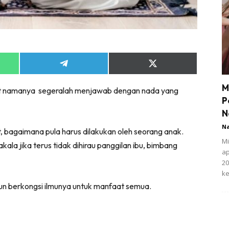
Share
Share
on
on
App
Telegram
X
M
hut namanya segeralah menjawab dengan nada yang
(Twitter)
P
N
N
at, bagaimana pula harus dilakukan oleh seorang anak.
Mi
ala jika terus tidak dihirau panggilan ibu, bimbang
ap
20
ke
un berkongsi ilmunya untuk manfaat semua.