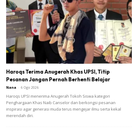
Ads
Penuh Gelagat Lucu Dan Ceria
Memang gamat dapur dengan pelbagai celoteh mereka
Haroqs Terima Anugerah Khas UPSI, Titip
Pesanan Jangan Pernah Berhenti Belajar
sambil berkongsi cerita suka duka serta ketawa gembira
yang menjadi kenangan setiap kali tibanya Ramadan.
Nana
-
6 Ogo 2026
Masing-masing punyak cerita menarik yang tersendiri.
Haroqs UPSI menerima Anugerah Tokoh Siswa kategori
Penghargaan Khas Naib Canselor dan berkongsi pesanan
inspirasi agar generasi muda terus mengejar ilmu serta kekal
merendah diri.