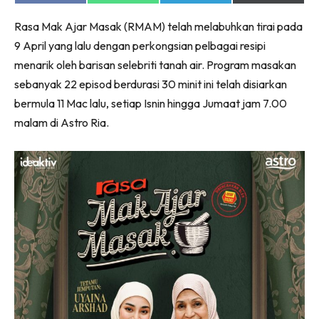
on
on
on
on
Facebook
WhatsApp
Telegram
X
Rasa Mak Ajar Masak (RMAM) telah melabuhkan tirai pada
(Twitter)
9 April yang lalu dengan perkongsian pelbagai resipi
menarik oleh barisan selebriti tanah air. Program masakan
sebanyak 22 episod berdurasi 30 minit ini telah disiarkan
bermula 11 Mac lalu, setiap Isnin hingga Jumaat jam 7.00
malam di Astro Ria.