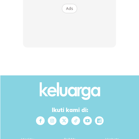
Menonton nostalgia mereka membuatkan kita turut
Ads
mengingati kembali kisah masing-masing ketika masih kecil
dan memori pertama kali belajar memasak bersama ibu.
Percayalah, memang indah untuk dikenang kembali.
Ikuti kami di:
Pelbagai Resipi Menarik Turut Dikongsi