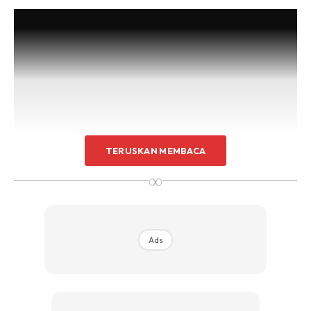
TERUSKAN MEMBACA
∞
Sambil menyediakan hidangan, mereka turut berkongsi
nostalgia kisah menarik sepanjang bulan Ramadan yang
Ads
mungkin tidak dikongsi kepada umum sebelum ini. Antara
selebriti yang memeriahkan dapur Rasa Mak Ajar Masak
ialah
Nubhan Ahmad, Didie Alias, Abby Abadi, Ain
Edruce, Uyaina Arshad, Azad Jasmin, Shasha Abedul,