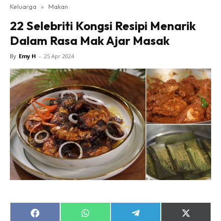
Keluarga
»
Makan
22 Selebriti Kongsi Resipi Menarik
Dalam Rasa Mak Ajar Masak
By
Emy H
-
25 Apr 2024
Share
Share
Share
Share