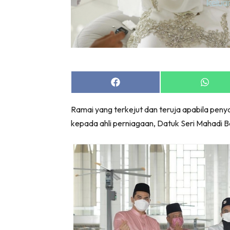
Share
Share
on
on
Facebook
Whats
Ramai yang terkejut dan teruja apabila penyany
kepada ahli perniagaan, Datuk Seri Mahadi 