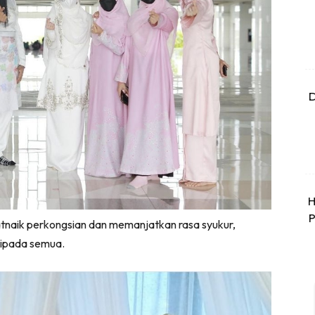
D
H
P
tnaik perkongsian dan memanjatkan rasa syukur,
ripada semua.