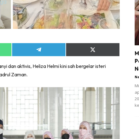
Share
Share
M
on
on
P
App
Telegram
X
i dan aktivis, Heliza Helmi kini sah bergelar isteri
(Twitter)
N
Badrul Zaman.
N
Mi
ap
20
ke