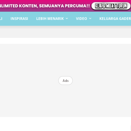
Dapatkan cerita, perkongsian dan info menarik. F
LI
INSPIRASI
LEBIH MENARIK
VIDEO
KELUARGA GADER
Dengan ini saya bersetuju dengan
Terma Penggunaan
dan
P
Langgan Sekarang
Langganan anda telah diterima. Terima kasih!
Ads
Mencari bahagia bersama KELUARGA?
Download dan baca sekarang di
KLIK DI SEENI