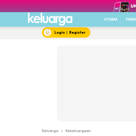
UTAMA
FAMI
Login
|
Register
Keluarga
»
Kekeluargaan