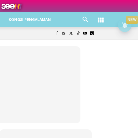
ree jer!
KONGSI PENGALAMAN
NEW
olisi Privasi