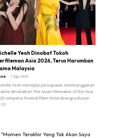
ichelle Yeoh Dinobat Tokoh
erfileman Asia 2026, Terus Harumkan
ama Malaysia
ana
-
7 Ogo 2026
chelle Yeoh mencipta pencapaian membanggakan
abila dinobatkan The Asian Filmmaker of the Year
26 sempena Festival Filem Antarabangsa Busan
-31.
“Momen Terakhir Yang Tak Akan Saya