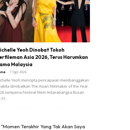
ichelle Yeoh Dinobat Tokoh
erfileman Asia 2026, Terus Harumkan
ama Malaysia
ana
-
7 Ogo 2026
chelle Yeoh mencipta pencapaian membanggakan
abila dinobatkan The Asian Filmmaker of the Year
26 sempena Festival Filem Antarabangsa Busan
-31.
“Momen Terakhir Yang Tak Akan Saya