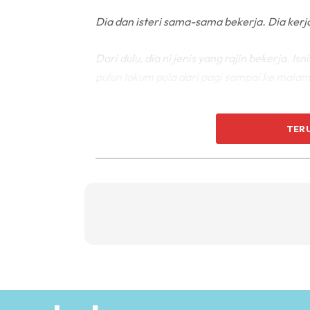
Dia dan isteri sama-sama bekerja. Dia kerja 
Dari dulu, dia ni jenis yang rajin bekerja. I
pulun lokum pula dari pagi sampai ke malam
Maknanya setiap hari dia bekerja.
TER
Masa tu, dia fikir memang wajib untuk dia t
bawa balik ke rumah, dia fikir mesti bertam