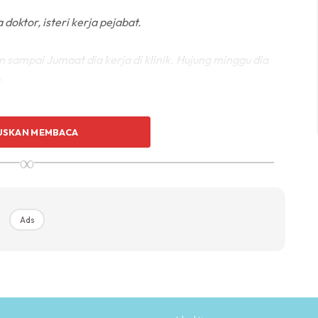
doktor, isteri kerja pejabat.
snin sampai Jumaat dia kerja di klinik. Hujung minggu dia
.
USKAN MEMBACA
ambah pendapatan keluarga. Kalau lagi banyak duit dia
∞
bah sayang si isteri dan anak-anak pada dia.
Ads
Ads