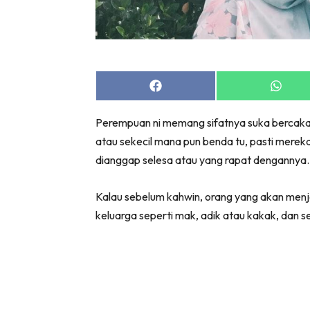
Share
Share
on
on
Facebook
Whats
Perempuan ni memang sifatnya suka bercakap, 
atau sekecil mana pun benda tu, pasti mereka
dianggap selesa atau yang rapat dengannya.
Kalau sebelum kahwin, orang yang akan menj
keluarga seperti mak, adik atau kakak, dan se