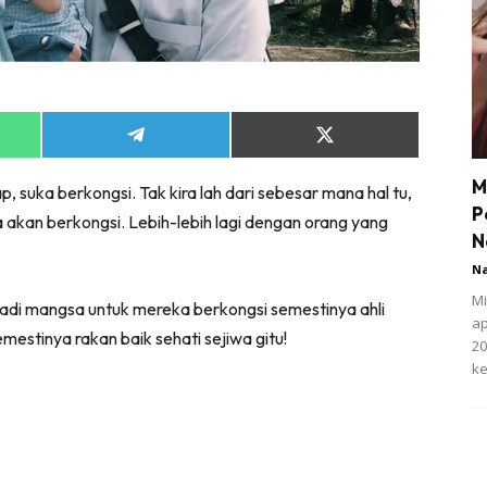
Share
Share
on
on
App
Telegram
X
M
suka berkongsi. Tak kira lah dari sebesar mana hal tu,
(Twitter)
P
 akan berkongsi. Lebih-lebih lagi dengan orang yang
N
N
Mi
adi mangsa untuk mereka berkongsi semestinya ahli
ap
mestinya rakan baik sehati sejiwa gitu!
20
ke