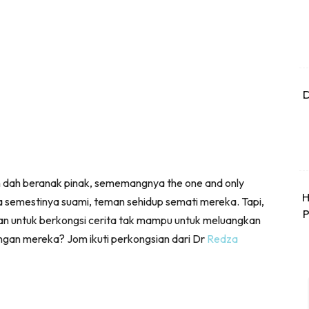
D
h dah beranak pinak, sememangnya the one and only
H
a semestinya suami, teman sehidup semati mereka. Tapi,
P
kan untuk berkongsi cerita tak mampu untuk meluangkan
engan mereka? Jom ikuti perkongsian dari Dr
Redza