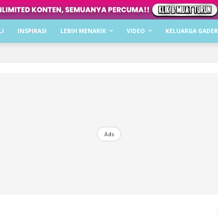
Dapatkan cerita, perkongsian dan info menarik. F
LI
INSPIRASI
LEBIH MENARIK
VIDEO
KELUARGA GADER
Dengan ini saya bersetuju dengan
Terma Penggunaan
dan
P
Langgan Sekarang
Langganan anda telah diterima. Terima kasih!
Ads
Mencari bahagia bersama KELUARGA?
Download dan baca sekarang di
KLIK DI SEENI