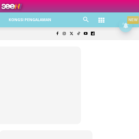
ree jer!
KONGSI PENGALAMAN
NEW
olisi Privasi